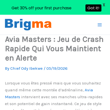
X
Get 30% off your first purchase
Got it!
Skip
to
content
Avia Masters : Jeu de Crash
Rapide Qui Vous Maintient
en Alerte
By
Chief Ody Ibekwe
/
05/19/2026
Lorsque vous êtes pressé mais que vous souhaitez
quand même cette montée d’adrénaline,
Avia
Masters
intervient avec ses manches ultra-rapides
et son potentiel de gain instantané. Ce jeu de style