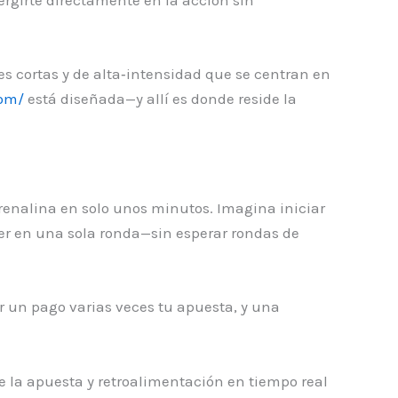
ergirte directamente en la acción sin
s cortas y de alta‑intensidad que se centran en
com/
está diseñada—y allí es donde reside la
renalina en solo unos minutos. Imagina iniciar
der en una sola ronda—sin esperar rondas de
er un pago varias veces tu apuesta, y una
 la apuesta y retroalimentación en tiempo real