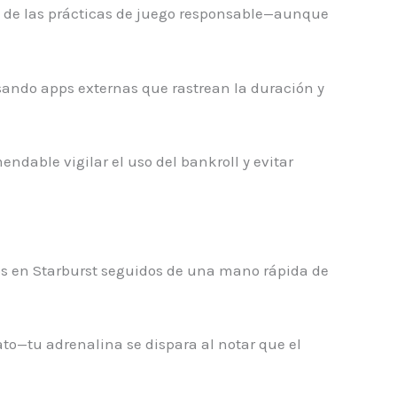
 de las prácticas de juego responsable—aunque
sando apps externas que rastrean la duración y
ndable vigilar el uso del bankroll y evitar
os en Starburst seguidos de una mano rápida de
ato—tu adrenalina se dispara al notar que el