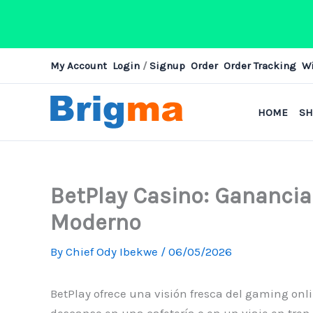
Skip
My Account
Login
/
Signup
Order
Order Tracking
Wi
to
content
HOME
S
BetPlay Casino: Ganancia
Moderno
By
Chief Ody Ibekwe
/
06/05/2026
BetPlay ofrece una visión fresca del gaming on