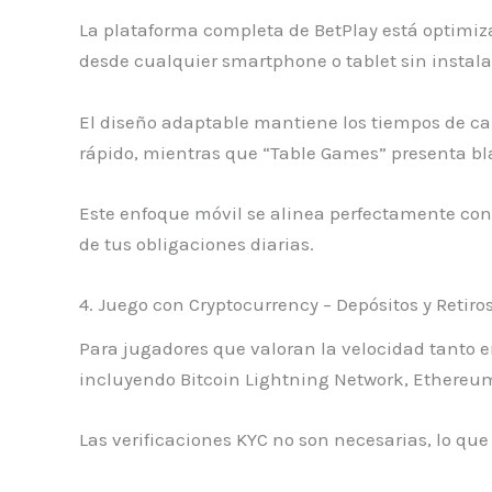
La plataforma completa de BetPlay está optimiz
desde cualquier smartphone o tablet sin instala
El diseño adaptable mantiene los tiempos de carg
rápido, mientras que “Table Games” presenta bl
Este enfoque móvil se alinea perfectamente con
de tus obligaciones diarias.
4. Juego con Cryptocurrency – Depósitos y Retiro
Para jugadores que valoran la velocidad tanto e
incluyendo Bitcoin Lightning Network, Ethereum,
Las verificaciones KYC no son necesarias, lo que 