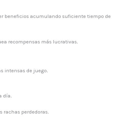
er beneficios acumulando suficiente tiempo de
quea recompensas más lucrativas.
s intensas de juego.
a día.
as rachas perdedoras.