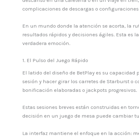
descanso en una cafetería o en un viaje en tren,
complicaciones de descargas o configuraciones 
En un mundo donde la atención se acorta, la rut
resultados rápidos y decisiones ágiles. Esta es l
verdadera emoción.
1. El Pulso del Juego Rápido
El latido del diseño de BetPlay es su capacida
sesión y hacer girar los carretes de Starburst
bonificación elaboradas o jackpots progresivos.
Estas sesiones breves están construidas en torno
decisión en un juego de mesa puede cambiar tu
La interfaz mantiene el enfoque en la acción: 