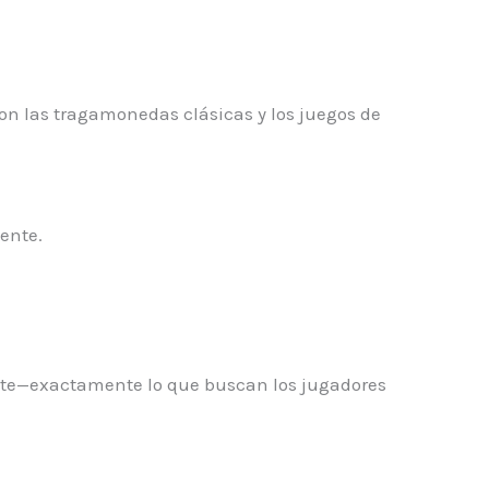
son las tragamonedas clásicas y los juegos de
ente.
mente—exactamente lo que buscan los jugadores