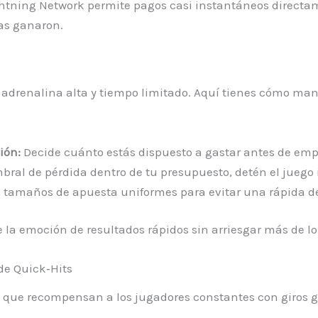
 Lightning Network permite pagos casi instantáneos direct
as ganaron.
n adrenalina alta y tiempo limitado. Aquí tienes cómo man
ión:
Decide cuánto estás dispuesto a gastar antes de empe
bral de pérdida dentro de tu presupuesto, detén el jueg
tamaños de apuesta uniformes para evitar una rápida de
e la emoción de resultados rápidos sin arriesgar más de l
de Quick‑Hits
es que recompensan a los jugadores constantes con giros 