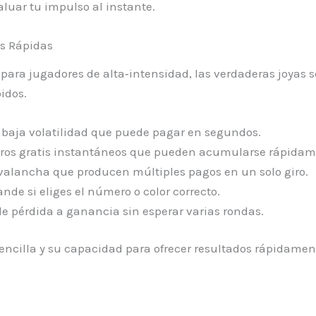
luar tu impulso al instante.
s Rápidas
 para jugadores de alta‑intensidad, las verdaderas joyas 
idos.
 baja volatilidad que puede pagar en segundos.
giros gratis instantáneos que pueden acumularse rápidam
valancha que producen múltiples pagos en un solo giro.
nde si eliges el número o color correcto.
 pérdida a ganancia sin esperar varias rondas.
d sencilla y su capacidad para ofrecer resultados rápida