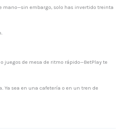
te mano—sin embargo, solo has invertido treinta
o.
 o juegos de mesa de ritmo rápido—BetPlay te
 Ya sea en una cafetería o en un tren de