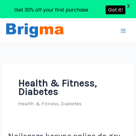
X
Get 30% off your first purchase
Got it!
Skip
to
content
Health & Fitness,
Diabetes
Health & Fitness, Diabetes