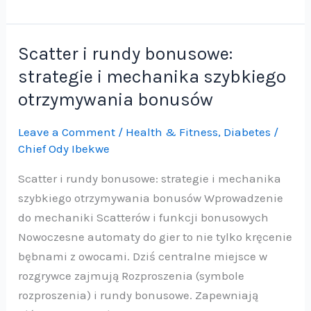
против
Лас-
Вегаса:
Scatter i rundy bonusowe:
Сравнение
strategie i mechanika szybkiego
мировых
otrzymywania bonusów
столиц
азарта
Leave a Comment
/
Health & Fitness, Diabetes
/
в
Chief Ody Ibekwe
2026
Scatter i rundy bonusowe: strategie i mechanika
году
szybkiego otrzymywania bonusów Wprowadzenie
do mechaniki Scatterów i funkcji bonusowych
Nowoczesne automaty do gier to nie tylko kręcenie
bębnami z owocami. Dziś centralne miejsce w
rozgrywce zajmują Rozproszenia (symbole
rozproszenia) i rundy bonusowe. Zapewniają