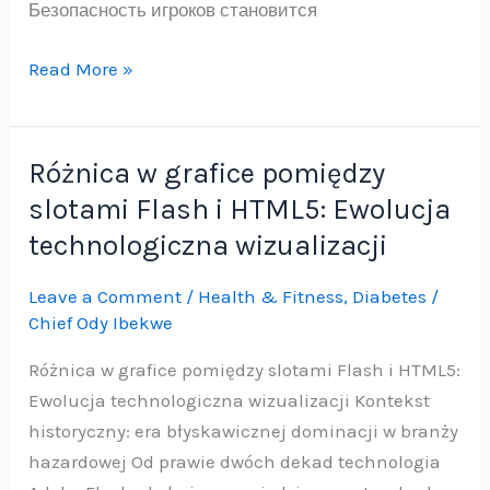
Безопасность игроков становится
Лучшие
Read More »
онлайн
казино
Германии
Różnica w grafice pomiędzy
для
slotami Flash i HTML5: Ewolucja
безопасных
technologiczna wizualizacji
игр
2025
Leave a Comment
/
Health & Fitness, Diabetes
/
Chief Ody Ibekwe
Różnica w grafice pomiędzy slotami Flash i HTML5:
Ewolucja technologiczna wizualizacji Kontekst
historyczny: era błyskawicznej dominacji w branży
hazardowej Od prawie dwóch dekad technologia