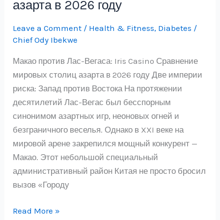
азарта в 2026 году
деньги
2025
Leave a Comment
/
Health & Fitness, Diabetes
/
Chief Ody Ibekwe
Макао против Лас-Вегаса: Iris Casino Сравнение
мировых столиц азарта в 2026 году Две империи
риска: Запад против Востока На протяжении
десятилетий Лас-Вегас был бесспорным
синонимом азартных игр, неоновых огней и
безграничного веселья. Однако в XXI веке на
мировой арене закрепился мощный конкурент —
Макао. Этот небольшой специальный
административный район Китая не просто бросил
вызов «Городу
Макао
Read More »