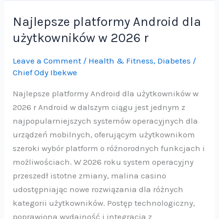
online
do
Najlepsze platformy Android dla
gry
użytkowników w 2026 r
na
pieniądze
Leave a Comment
/
Health & Fitness, Diabetes
/
w
Chief Ody Ibekwe
2026
Najlepsze platformy Android dla użytkowników w
roku
2026 r Android w dalszym ciągu jest jednym z
najpopularniejszych systemów operacyjnych dla
urządzeń mobilnych, oferującym użytkownikom
szeroki wybór platform o różnorodnych funkcjach i
możliwościach. W 2026 roku system operacyjny
przeszedł istotne zmiany, malina casino
udostępniając nowe rozwiązania dla różnych
kategorii użytkowników. Postęp technologiczny,
poprawiona wydajność i integracja z