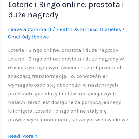
iOS
Loterie i Bingo online: prostota i
в
duże nagrody
2026
году
Leave a Comment
/
Health & Fitness, Diabetes
/
Chief Ody Ibekwe
Loterie i Bingo online: prostota i duże nagrody
Loterie i Bingo online: prostota i duże nagrody W
dzisiejszym cyfrowym świecie hazard przeszedł
znaczącą transformację. To, co wcześniej
wymagało osobistej obecności w naziemnych
punktach sprzedaży biletów lub specjalnych
halach, teraz jest dostępne za pomocą jednego
kliknięcia. Loterie i bingo online stały się
prawdziwym fenomenem, łączącym wielowiekowe
Loterie
Read More »