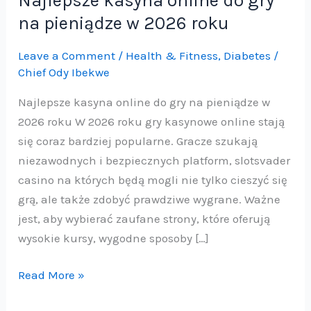
Najlepsze kasyna online do gry
na pieniądze w 2026 roku
Leave a Comment
/
Health & Fitness, Diabetes
/
Chief Ody Ibekwe
Najlepsze kasyna online do gry na pieniądze w
2026 roku W 2026 roku gry kasynowe online stają
się coraz bardziej popularne. Gracze szukają
niezawodnych i bezpiecznych platform, slotsvader
casino na których będą mogli nie tylko cieszyć się
grą, ale także zdobyć prawdziwe wygrane. Ważne
jest, aby wybierać zaufane strony, które oferują
wysokie kursy, wygodne sposoby […]
Najlepsze
Read More »
kasyna