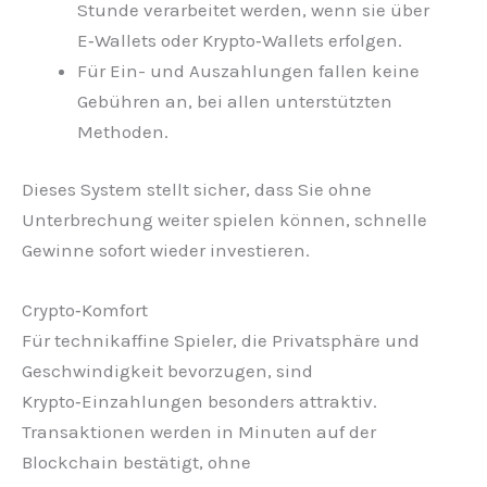
Stunde verarbeitet werden, wenn sie über
E‑Wallets oder Krypto‑Wallets erfolgen.
Für Ein- und Auszahlungen fallen keine
Gebühren an, bei allen unterstützten
Methoden.
Dieses System stellt sicher, dass Sie ohne
Unterbrechung weiter spielen können, schnelle
Gewinne sofort wieder investieren.
Crypto‑Komfort
Für technikaffine Spieler, die Privatsphäre und
Geschwindigkeit bevorzugen, sind
Krypto‑Einzahlungen besonders attraktiv.
Transaktionen werden in Minuten auf der
Blockchain bestätigt, ohne