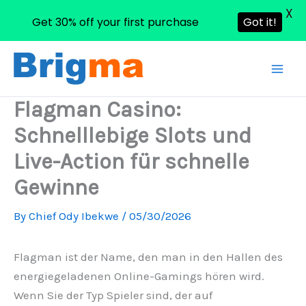
X
Get 30% off your first purchase
Got it!
Skip
to
content
Flagman Casino:
Schnelllebige Slots und
Live-Action für schnelle
Gewinne
By
Chief Ody Ibekwe
/
05/30/2026
Flagman ist der Name, den man in den Hallen des
energiegeladenen Online-Gamings hören wird.
Wenn Sie der Typ Spieler sind, der auf