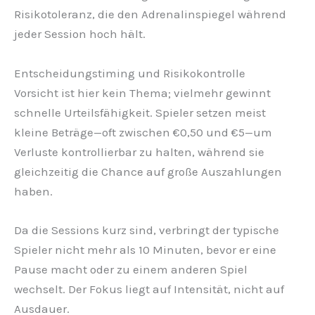
Risikotoleranz, die den Adrenalinspiegel während
jeder Session hoch hält.
Entscheidungstiming und Risikokontrolle
Vorsicht ist hier kein Thema; vielmehr gewinnt
schnelle Urteilsfähigkeit. Spieler setzen meist
kleine Beträge—oft zwischen €0,50 und €5—um
Verluste kontrollierbar zu halten, während sie
gleichzeitig die Chance auf große Auszahlungen
haben.
Da die Sessions kurz sind, verbringt der typische
Spieler nicht mehr als 10 Minuten, bevor er eine
Pause macht oder zu einem anderen Spiel
wechselt. Der Fokus liegt auf Intensität, nicht auf
Ausdauer.