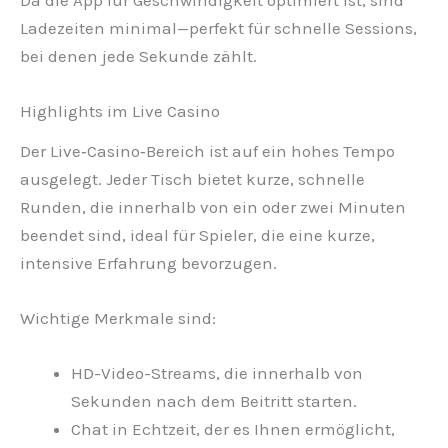
Ladezeiten minimal—perfekt für schnelle Sessions,
bei denen jede Sekunde zählt.
Highlights im Live Casino
Der Live‑Casino‑Bereich ist auf ein hohes Tempo
ausgelegt. Jeder Tisch bietet kurze, schnelle
Runden, die innerhalb von ein oder zwei Minuten
beendet sind, ideal für Spieler, die eine kurze,
intensive Erfahrung bevorzugen.
Wichtige Merkmale sind:
HD-Video-Streams, die innerhalb von
Sekunden nach dem Beitritt starten.
Chat in Echtzeit, der es Ihnen ermöglicht,