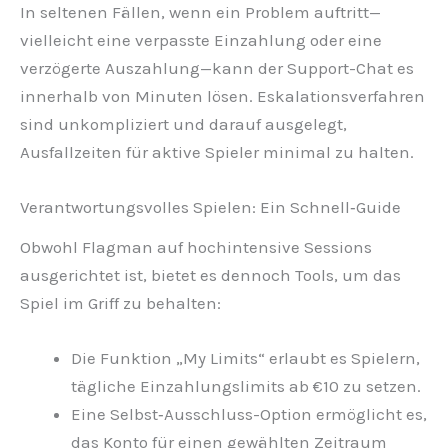
In seltenen Fällen, wenn ein Problem auftritt—
vielleicht eine verpasste Einzahlung oder eine
verzögerte Auszahlung—kann der Support-Chat es
innerhalb von Minuten lösen. Eskalationsverfahren
sind unkompliziert und darauf ausgelegt,
Ausfallzeiten für aktive Spieler minimal zu halten.
Verantwortungsvolles Spielen: Ein Schnell‑Guide
Obwohl Flagman auf hochintensive Sessions
ausgerichtet ist, bietet es dennoch Tools, um das
Spiel im Griff zu behalten:
Die Funktion „My Limits“ erlaubt es Spielern,
tägliche Einzahlungslimits ab €10 zu setzen.
Eine Selbst‑Ausschluss-Option ermöglicht es,
das Konto für einen gewählten Zeitraum