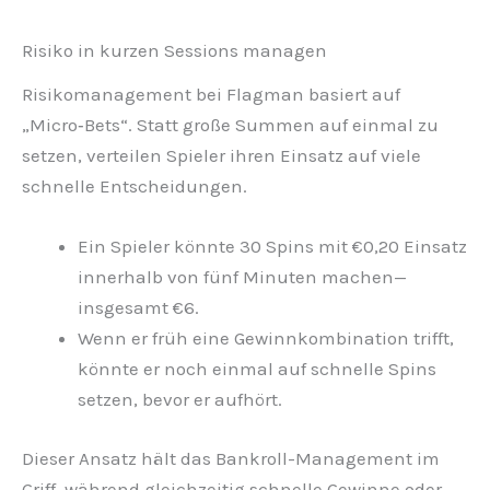
Risiko in kurzen Sessions managen
Risikomanagement bei Flagman basiert auf
„Micro‑Bets“. Statt große Summen auf einmal zu
setzen, verteilen Spieler ihren Einsatz auf viele
schnelle Entscheidungen.
Ein Spieler könnte 30 Spins mit €0,20 Einsatz
innerhalb von fünf Minuten machen—
insgesamt €6.
Wenn er früh eine Gewinnkombination trifft,
könnte er noch einmal auf schnelle Spins
setzen, bevor er aufhört.
Dieser Ansatz hält das Bankroll-Management im
Griff, während gleichzeitig schnelle Gewinne oder