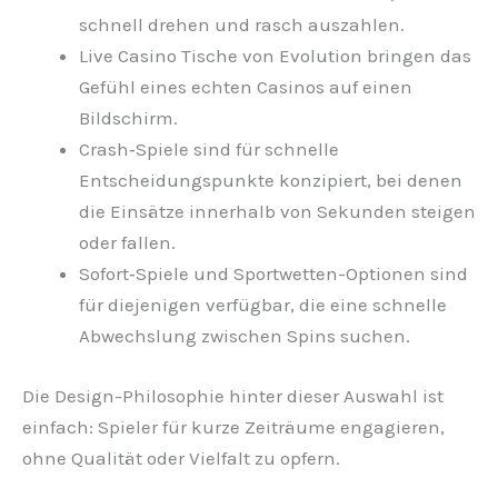
schnell drehen und rasch auszahlen.
Live Casino Tische von Evolution bringen das
Gefühl eines echten Casinos auf einen
Bildschirm.
Crash‑Spiele sind für schnelle
Entscheidungspunkte konzipiert, bei denen
die Einsätze innerhalb von Sekunden steigen
oder fallen.
Sofort‑Spiele und Sportwetten-Optionen sind
für diejenigen verfügbar, die eine schnelle
Abwechslung zwischen Spins suchen.
Die Design-Philosophie hinter dieser Auswahl ist
einfach: Spieler für kurze Zeiträume engagieren,
ohne Qualität oder Vielfalt zu opfern.