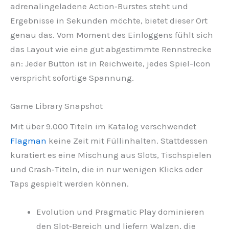
adrenalingeladene Action‑Burstes steht und
Ergebnisse in Sekunden möchte, bietet dieser Ort
genau das. Vom Moment des Einloggens fühlt sich
das Layout wie eine gut abgestimmte Rennstrecke
an: Jeder Button ist in Reichweite, jedes Spiel-Icon
verspricht sofortige Spannung.
Game Library Snapshot
Mit über 9.000 Titeln im Katalog verschwendet
Flagman
keine Zeit mit Füllinhalten. Stattdessen
kuratiert es eine Mischung aus Slots, Tischspielen
und Crash‑Titeln, die in nur wenigen Klicks oder
Taps gespielt werden können.
Evolution und Pragmatic Play dominieren
den Slot‑Bereich und liefern Walzen, die