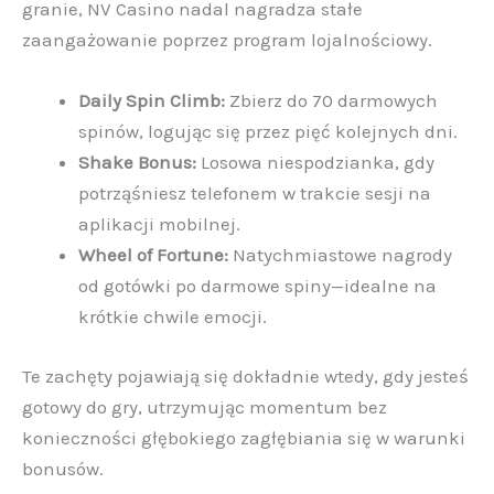
granie, NV Casino nadal nagradza stałe
zaangażowanie poprzez program lojalnościowy.
Daily Spin Climb:
Zbierz do 70 darmowych
spinów, logując się przez pięć kolejnych dni.
Shake Bonus:
Losowa niespodzianka, gdy
potrząśniesz telefonem w trakcie sesji na
aplikacji mobilnej.
Wheel of Fortune:
Natychmiastowe nagrody
od gotówki po darmowe spiny—idealne na
krótkie chwile emocji.
Te zachęty pojawiają się dokładnie wtedy, gdy jesteś
gotowy do gry, utrzymując momentum bez
konieczności głębokiego zagłębiania się w warunki
bonusów.