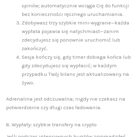
spinów; automatycznie wciąga Cię do funkcji
bez konieczności ręcznego uruchamiania.
Zdobywasz trzy szybkie mini‑wygrane—każda
wypłata pojawia się natychmiast—zanim
zdecydujesz się ponownie uruchomić lub
zakończyć.
Sesja kończy się, gdy timer dobiega końca lub
gdy zdecydujesz się wypłacić; w każdym
przypadku Twój bilans jest aktualizowany na
żywo.
Adrenalina jest odczuwalna; nigdy nie czekasz na
potwierdzenie czy długi czas ładowania.
6. Wypłaty: szybkie transfery na crypto
Jeśli podczas intensywnych burstów zgromadziłeś