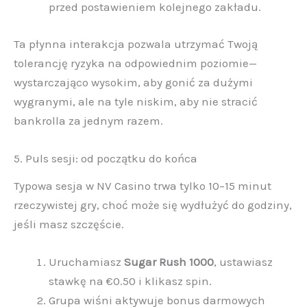
przed postawieniem kolejnego zakładu.
Ta płynna interakcja pozwala utrzymać Twoją
tolerancję ryzyka na odpowiednim poziomie—
wystarczająco wysokim, aby gonić za dużymi
wygranymi, ale na tyle niskim, aby nie stracić
bankrolla za jednym razem.
5. Puls sesji: od początku do końca
Typowa sesja w NV Casino trwa tylko 10–15 minut
rzeczywistej gry, choć może się wydłużyć do godziny,
jeśli masz szczęście.
Uruchamiasz
Sugar Rush 1000
, ustawiasz
stawkę na €0.50 i klikasz spin.
Grupa wiśni aktywuje bonus darmowych