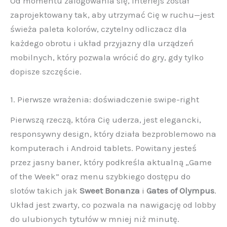
Od momentu zalogowania się, interfejs został
zaprojektowany tak, aby utrzymać Cię w ruchu—jest
świeża paleta kolorów, czytelny odliczacz dla
każdego obrotu i układ przyjazny dla urządzeń
mobilnych, który pozwala wrócić do gry, gdy tylko
dopisze szczęście.
1. Pierwsze wrażenia: doświadczenie swipe-right
Pierwszą rzeczą, która Cię uderza, jest elegancki,
responsywny design, który działa bezproblemowo na
komputerach i Android tablets. Powitany jesteś
przez jasny baner, który podkreśla aktualną „Game
of the Week” oraz menu szybkiego dostępu do
slotów takich jak
Sweet Bonanza
i
Gates of Olympus
.
Układ jest zwarty, co pozwala na nawigację od lobby
do ulubionych tytułów w mniej niż minutę.