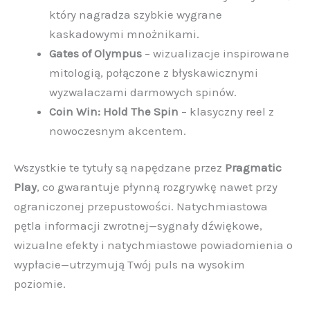
który nagradza szybkie wygrane
kaskadowymi mnożnikami.
Gates of Olympus
– wizualizacje inspirowane
mitologią, połączone z błyskawicznymi
wyzwalaczami darmowych spinów.
Coin Win: Hold The Spin
– klasyczny reel z
nowoczesnym akcentem.
Wszystkie te tytuły są napędzane przez
Pragmatic
Play
, co gwarantuje płynną rozgrywkę nawet przy
ograniczonej przepustowości. Natychmiastowa
pętla informacji zwrotnej—sygnały dźwiękowe,
wizualne efekty i natychmiastowe powiadomienia o
wypłacie—utrzymują Twój puls na wysokim
poziomie.