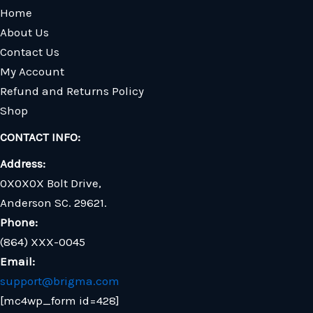
Home
About Us
Contact Us
My Account
Refund and Returns Policy
Shop
CONTACT INFO:
Address:
0X0X0X Bolt Drive,
Anderson SC. 29621.
Phone:
(864) XXX-0045
Email:
support@brigma.com
[mc4wp_form id=428]