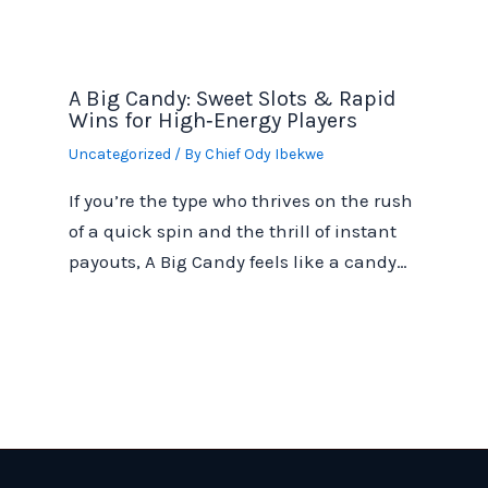
A Big Candy: Sweet Slots & Rapid
Wins for High‑Energy Players
Uncategorized
/ By
Chief Ody Ibekwe
If you’re the type who thrives on the rush
of a quick spin and the thrill of instant
payouts, A Big Candy feels like a candy…