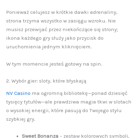
Ponieważ celujesz w krótkie dawki adrenaliny,
strona trzyma wszystko w zasięgu wzroku. Nie
musisz przewijać przez niekończące się strony;
ikona każdego gry służy jako przycisk do
uruchomienia jednym kliknięciem.
W tym momencie jesteś gotowy na spin.
2. Wybór gier: sloty, które błyskają
NV Casino
ma ogromną bibliotekę—ponad dziesięć
tysięcy tytułów—ale prawdziwa magia tkwi w slotach
o wysokiej energii, które pasują do Twojego stylu
szybkiej gry.
Sweet Bonanza
– zestaw kolorowych symboli,