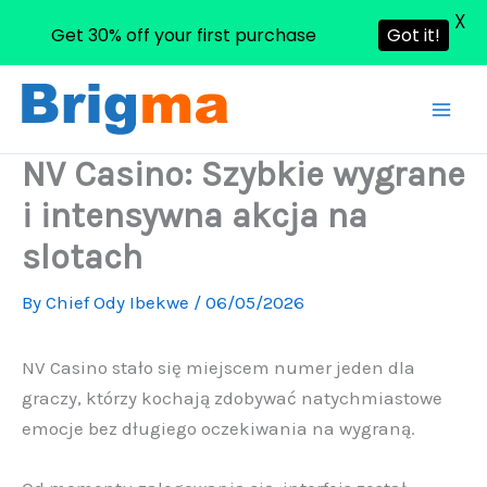
X
Get 30% off your first purchase
Got it!
Skip
to
content
NV Casino: Szybkie wygrane
i intensywna akcja na
slotach
By
Chief Ody Ibekwe
/
06/05/2026
NV Casino stało się miejscem numer jeden dla
graczy, którzy kochają zdobywać natychmiastowe
emocje bez długiego oczekiwania na wygraną.