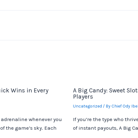
ick Wins in Every
A Big Candy: Sweet Slo
Players
Uncategorized
/ By
Chief Ody Ib
of adrenaline whenever you
If you’re the type who thriv
 of the game’s sky. Each
of instant payouts, A Big C