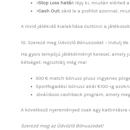
>
Stop Loss határ:
lépj ki, miután elérted 
>
Cash Out:
zárd le a profitot azonnal, mi
A rövid játékidő kialakítása ösztönzi a játékos
10. Szerezd meg Üdvözlő Bónuszodat – Indulj Be
Ha gyors tempójú játékélményt keresel, amely 
kétséget: regisztrálj még ma!
500 € match bónusz plusz ingyenes pörge
Sportfogadási bónusz akár €100-ig azokna
Jóváírásos cashback program, amely megőr
A következő nyereményed csak egy kattintásra v
Szerezd meg az Üdvözlő Bónuszodat!