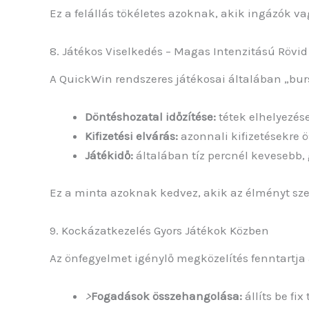
Ez a felállás tökéletes azoknak, akik ingázók v
8. Játékos Viselkedés – Magas Intenzitású Rövid
A QuickWin rendszeres játékosai általában „burs
Döntéshozatal időzítése:
tétek elhelyezés
Kifizetési elvárás:
azonnali kifizetésekre 
Játékidő:
általában tíz percnél kevesebb,
Ez a minta azoknak kedvez, akik az élményt szer
9. Kockázatkezelés Gyors Játékok Közben
Az önfegyelmet igénylő megközelítés fenntartja 
>
Fogadások összehangolása:
állíts be fi