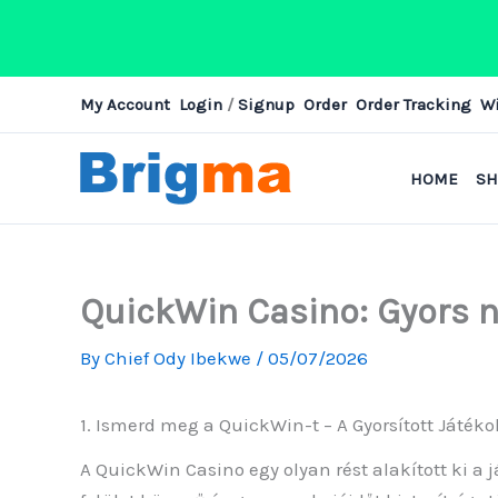
Skip
My Account
Login
/
Signup
Order
Order Tracking
Wi
to
content
HOME
S
QuickWin Casino: Gyors 
By
Chief Ody Ibekwe
/
05/07/2026
1. Ismerd meg a QuickWin-t – A Gyorsított Játék
A QuickWin Casino egy olyan rést alakított ki a