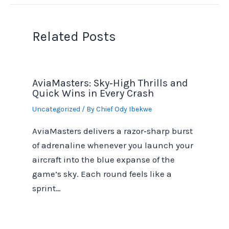
Related Posts
AviaMasters: Sky‑High Thrills and
Quick Wins in Every Crash
Uncategorized
/ By
Chief Ody Ibekwe
AviaMasters delivers a razor‑sharp burst
of adrenaline whenever you launch your
aircraft into the blue expanse of the
game’s sky. Each round feels like a
sprint…