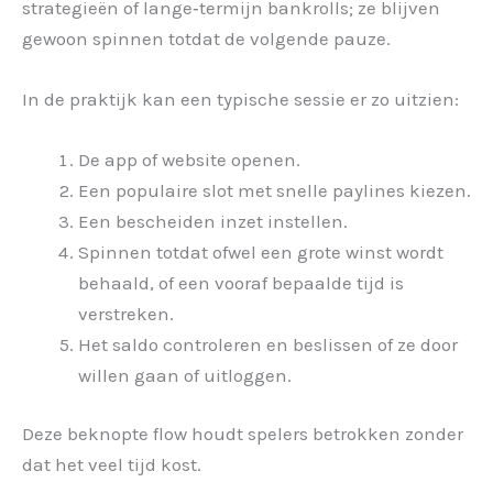
strategieën of lange‑termijn bankrolls; ze blijven
gewoon spinnen totdat de volgende pauze.
In de praktijk kan een typische sessie er zo uitzien:
De app of website openen.
Een populaire slot met snelle paylines kiezen.
Een bescheiden inzet instellen.
Spinnen totdat ofwel een grote winst wordt
behaald, of een vooraf bepaalde tijd is
verstreken.
Het saldo controleren en beslissen of ze door
willen gaan of uitloggen.
Deze beknopte flow houdt spelers betrokken zonder
dat het veel tijd kost.