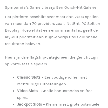
Spinpanda’s Game Library: Een Quick‑Hit Galerie
Het platform beschikt over meer dan 7000 spellen
van meer dan 70 providers zoals NetEnt, PG Soft en
Evoplay. Hoewel dat een enorm aantal is, geeft de
lay-out prioriteit aan high‑energy titels die snelle
resultaten beloven.
Hier zijn drie flagship‑categorieën die gericht zijn
op korte‑sessie spelers:
Classic Slots
– Eenvoudige rollen met
rechtlijnige uitbetalingen.
Video Slots
– Snelle bonusrondes en free
spins.
Jackpot Slots
– Kleine inzet, grote potentiële