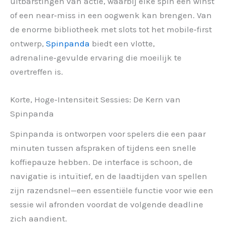
uitbarstingen van actie, waarbij elke spin een winst
of een near‑miss in een oogwenk kan brengen. Van
de enorme bibliotheek met slots tot het mobile‑first
ontwerp,
Spinpanda
biedt een vlotte,
adrenaline‑gevulde ervaring die moeilijk te
overtreffen is.
Korte, Hoge‑Intensiteit Sessies: De Kern van
Spinpanda
Spinpanda is ontworpen voor spelers die een paar
minuten tussen afspraken of tijdens een snelle
koffiepauze hebben. De interface is schoon, de
navigatie is intuïtief, en de laadtijden van spellen
zijn razendsnel—een essentiële functie voor wie een
sessie wil afronden voordat de volgende deadline
zich aandient.