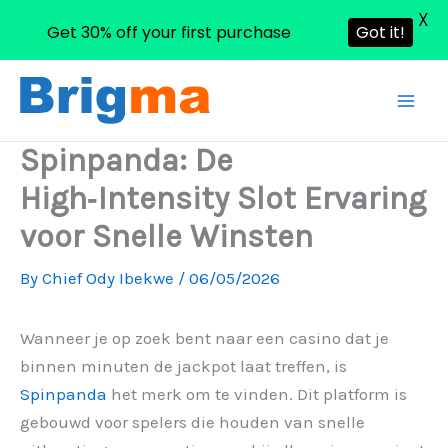
X
Get 30% off your first purchase
Got it!
Skip
to
content
Spinpanda: De
High‑Intensity Slot Ervaring
voor Snelle Winsten
By
Chief Ody Ibekwe
/
06/05/2026
Wanneer je op zoek bent naar een casino dat je
binnen minuten de jackpot laat treffen, is
Spinpanda
het merk om te vinden. Dit platform is
gebouwd voor spelers die houden van snelle