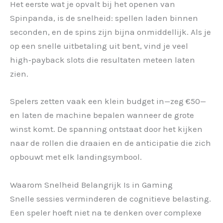
Het eerste wat je opvalt bij het openen van
Spinpanda, is de snelheid: spellen laden binnen
seconden, en de spins zijn bijna onmiddellijk. Als je
op een snelle uitbetaling uit bent, vind je veel
high‑payback slots die resultaten meteen laten
zien.
Spelers zetten vaak een klein budget in—zeg €50—
en laten de machine bepalen wanneer de grote
winst komt. De spanning ontstaat door het kijken
naar de rollen die draaien en de anticipatie die zich
opbouwt met elk landingsymbool.
Waarom Snelheid Belangrijk Is in Gaming
Snelle sessies verminderen de cognitieve belasting.
Een speler hoeft niet na te denken over complexe