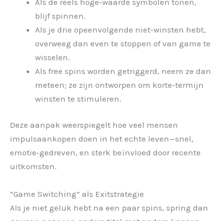
Als de reels hoge‑waarde symbolen tonen,
blijf spinnen.
Als je drie opeenvolgende niet‑winsten hebt,
overweeg dan even te stoppen of van game te
wisselen.
Als free spins worden getriggerd, neem ze dan
meteen; ze zijn ontworpen om korte‑termijn
winsten te stimuleren.
Deze aanpak weerspiegelt hoe veel mensen
impulsaankopen doen in het echte leven—snel,
emotie‑gedreven, en sterk beïnvloed door recente
uitkomsten.
“Game Switching” als Exitstrategie
Als je niet geluk hebt na een paar spins, spring dan