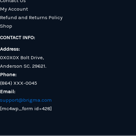
Contact Us
My Account
Refund and Returns Policy
Shop
CONTACT INFO:
Address:
0X0X0X Bolt Drive,
Anderson SC. 29621.
Phone:
(864) XXX-0045
Email:
support@brigma.com
[mc4wp_form id=428]