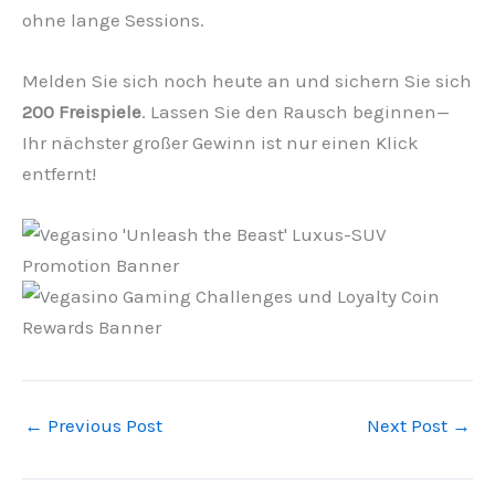
ohne lange Sessions.
Melden Sie sich noch heute an und sichern Sie sich
200 Freispiele
. Lassen Sie den Rausch beginnen—
Ihr nächster großer Gewinn ist nur einen Klick
entfernt!
←
Previous Post
Next Post
→