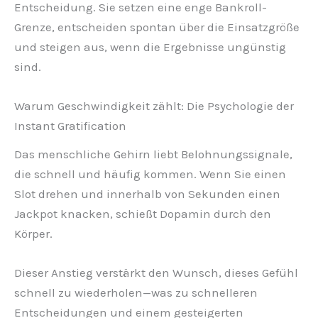
Entscheidung. Sie setzen eine enge Bankroll-
Grenze, entscheiden spontan über die Einsatzgröße
und steigen aus, wenn die Ergebnisse ungünstig
sind.
Warum Geschwindigkeit zählt: Die Psychologie der
Instant Gratification
Das menschliche Gehirn liebt Belohnungssignale,
die schnell und häufig kommen. Wenn Sie einen
Slot drehen und innerhalb von Sekunden einen
Jackpot knacken, schießt Dopamin durch den
Körper.
Dieser Anstieg verstärkt den Wunsch, dieses Gefühl
schnell zu wiederholen—was zu schnelleren
Entscheidungen und einem gesteigerten