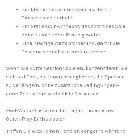
Ein kleiner Einzahlungsbonus, der Ihr
Bankroll sofort erhöht.
Ein Gratis‑Spin-Angebot, das sofortiges Spiel
ohne zusätzliches Risiko gewährt.
Eine niedrige Wettanforderung, damit Sie
Gewinne schnell auszahlen können.
Wenn Sie kurze Sessions spielen, konzentrieren Sie
sich auf Boni, die Ihnen ermöglichen, die Spielzeit
zu verlängern, ohne zusätzliche Bedingungen—
denn Zeit ist Ihre wertvollste Ressource.
Real‑World‑Szenarien: Ein Tag im Leben eines
Quick‑Play‑Enthusiasten
Treffen Sie Alex—einen Pendler, der gerne während