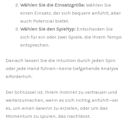
Wählen Sie die Einsatzgröße:
Wählen Sie
einen Einsatz, der sich bequem anfühlt, aber
auch Potenzial bietet.
Wählen Sie den Spieltyp:
Entscheiden Sie
sich für ein oder zwei Spiele, die Ihrem Tempo
entsprechen.
Danach lassen Sie die Intuition durch jeden Spin
oder jede Hand führen—keine tiefgehende Analyse
erforderlich.
Der Schlüssel ist, Ihrem Instinkt zu vertrauen und
weiterzumachen, wenn es sich richtig anfühlt—sei
es, um einen Gewinn zu erzielen, oder um das
Momentum zu spüren, das nachlässt.