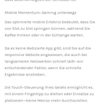
Mobile Momentum: Gaming unterwegs
Das optimierte mobile Erlebnis bedeutet, dass Sie
von Slot zu Slot springen können, während Sie
Kaffee trinken oder in der Schlange warten.
Da es keine dedizierte App gibt, sind Sie auf die
responsive Website angewiesen, die auch bei
langsameren Netzwerken schnell lädt—ein
entscheidender Faktor, wenn Sie schnelle
Ergebnisse anstreben.
Die Touch-Steuerung Ihres Geräts ermöglicht es,
mit einem Fingertipp zu drehen oder Einsätze zu
platzieren—keine Menüs mehr durchscrollen.