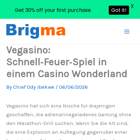
X
Get 30% off your first purchase
Got it!
Skip
to
content
Vegasino:
Schnell‑Feuer‑Spiel in
einem Casino Wonderland
By
Chief Ody Ibekwe
/
06/06/2026
Vegasino hat sich eine Nische für diejenigen
geschaffen, die adrenalinegeladenes Gaming ohne
den Marathon-Drill suchen. Wenn Sie die Art sind,
die eine Explosion an Aufregung gegenüber einer