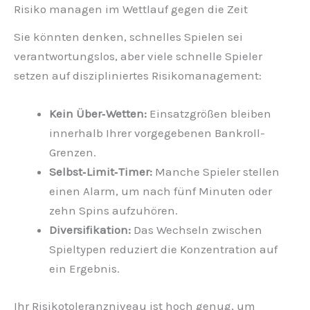
Risiko managen im Wettlauf gegen die Zeit
Sie könnten denken, schnelles Spielen sei
verantwortungslos, aber viele schnelle Spieler
setzen auf diszipliniertes Risikomanagement:
Kein Über‑Wetten:
Einsatzgrößen bleiben
innerhalb Ihrer vorgegebenen Bankroll-
Grenzen.
Selbst‑Limit‑Timer:
Manche Spieler stellen
einen Alarm, um nach fünf Minuten oder
zehn Spins aufzuhören.
Diversifikation:
Das Wechseln zwischen
Spieltypen reduziert die Konzentration auf
ein Ergebnis.
Ihr Risikotoleranzniveau ist hoch genug, um