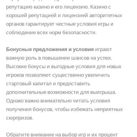
репутацию казино и его лицензию. Казино с
хорошей репутацией и лицензией авторитетных
органов гарантирует честные условия игры и
соблюдение всех норм безопасности.
Бонусные предложения и условия
играют
важную роль в повышении шансов на успех.
Высокие бонусы и выгодные условия для новых
игроков позволяют существенно увеличить
стартовый капитал и предоставить
дополнительные возможности для выигрыша.
Однако важно внимательно читать условия
получения бонусов, чтобы избежать неприятных
сюрпризов.
Обратите внимание на выбор игр и их процент