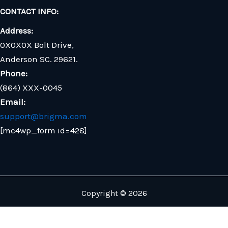
CONTACT INFO:
Address:
0X0X0X Bolt Drive,
Anderson SC. 29621.
Phone:
(864) XXX-0045
Email:
support@brigma.com
[mc4wp_form id=428]
Copyright © 2026