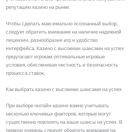
репутацию казино на рынке.
Чтобы сделать максимально осознанный выбор,
следует обратить внимание на наличие надежной
лицензии, разнообразие игр и удобство
интерфейса. Казино с высокими шансами на успех
предлагают игрокам оптимальные игровые
условия, обеспечивая честность и безопасность
процесса ставок.
Как выбрать казино с высокими шансами на успех
При выборе онлайн-казино важно учитывать
несколько ключевых факторов, которые могут
существенно повлиять на ваши шансы на успех. В
первую очередь следует обратить внимание на