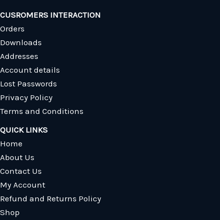
CUSROMERS INTERACTION
Orders
Downloads
Addresses
Account details
Lost Passwords
Privacy Policy
Terms and Conditions
QUICK LINKS
Home
About Us
Contact Us
My Account
Refund and Returns Policy
Shop