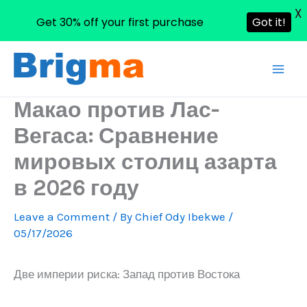
X
Get 30% off your first purchase
Got it!
Skip
to
content
Макао против Лас-
Вегаса: Сравнение
мировых столиц азарта
в 2026 году
Leave a Comment
/ By
Chief Ody Ibekwe
/
05/17/2026
Две империи риска: Запад против Востока