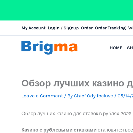
Skip
My Account
Login
/
Signup
Order
Order Tracking
Wi
to
content
HOME
S
Обзор лучших казино д
Leave a Comment
/ By
Chief Ody Ibekwe
/
05/14/
Обзор лучших казино для ставок в рублях 2025 
Казино с рублевыми ставками
становятся все