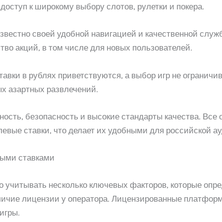
доступ к широкому выбору слотов, рулетки и покера.
 известно своей удобной навигацией и качественной служ
тво акций, в том числе для новых пользователей.
 ставки в рублях приветствуются, а выбор игр не огранич
х азартных развлечений.
тность, безопасность и высокие стандарты качества. Все
левые ставки, что делает их удобными для российской а
выми ставками
о учитывать несколько ключевых факторов, которые опре
личие лицензии у оператора. Лицензированные платформы
игры.