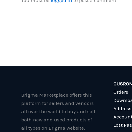
You must be
logged in
to post a comment.
CUSROM
Orders
Brigma Marketplace offers this
Downlo
platform for sellers and vendors
Address
all over the world to buy and sell
Account
both new and used products of
Lost Pa
all types on Brigma website.