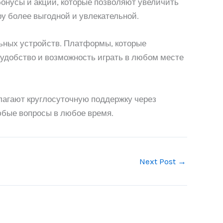
онусы и акции, которые позволяют увеличить
у более выгодной и увлекательной.
ьных устройств. Платформы, которые
 удобство и возможность играть в любом месте
агают круглосуточную поддержку через
любые вопросы в любое время.
Next Post
→