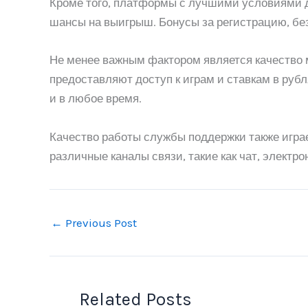
Кроме того, платформы с лучшими условиями д
шансы на выигрыш. Бонусы за регистрацию, бе
Не менее важным фактором является качество
предоставляют доступ к играм и ставкам в руб
и в любое время.
Качество работы службы поддержки также игр
различные каналы связи, такие как чат, электр
←
Previous Post
Related Posts