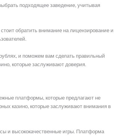
выбрать подходящее заведение, учитывая
, стоит обратить внимание на лицензирование и
ьзователей.
рублях, и поможем вам сделать правильный
азино, которые заслуживают доверия.
дежные платформы, которые предлагают не
рных казино, которые заслуживают внимания в
нусы и высококачественные игры. Платформа