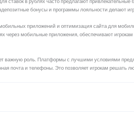
ля ставок в рублях часто предлагают привлекательные б
здепозитные бонусы и программы лояльности делают игр
 мобильных приложений и оптимизация сайта для мобил
лях через мобильные приложения, обеспечивают игрокам
ает важную роль. Платформы с лучшими условиями предл
онная почта и телефоны. Это позволяет игрокам решать 