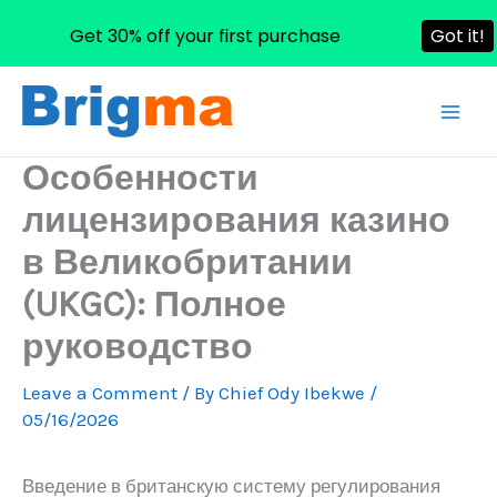
Get 30% off your first purchase
Got it!
Skip
to
content
Особенности
лицензирования казино
в Великобритании
(UKGC): Полное
руководство
Leave a Comment
/ By
Chief Ody Ibekwe
/
05/16/2026
Введение в британскую систему регулирования