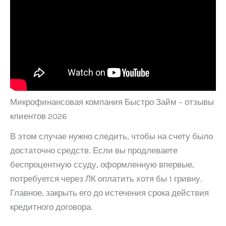
Микрофинансовая компания Быстро Займ – отзывы
клиентов 2026
В этом случае нужно следить, чтобы на счету было
достаточно средств. Если вы продлеваете
беспроцентную ссуду, оформленную впервые,
потребуется через ЛК оплатить хотя бы 1 гривну.
Главное, закрыть его до истечения срока действия
кредитного договора.