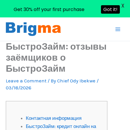
X
Get 30% off your first purchase
Got it!
Skip
to
content
БыстроЗайм: отзывы
заёмщиков о
БыстроЗайм
Leave a Comment
/ By
Chief Ody Ibekwe
/
03/18/2026
Контактная информация
БыстроЗайм: кредит онлайн на