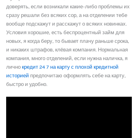
доверять, если возникали какие-либо проблемы их
сразу решали без всяких сор, а на отделении тебе
вообще подскажут и расскажут о всяких новинках.
Условия хорошие, есть беспроцентный займ для
новых, я когда беру, то бывает плачу раньше срока,
и никаких штрафов, клёвая компания. Нормальная
компания, много отделений, если нужна наличка, я
лично
кредит 24 7 на карту с плохой кредитной
историей
предпочитаю оформлять себе на карту,
быстро и удобно.