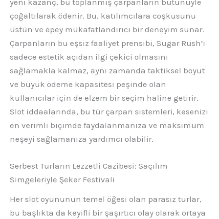
yeni kazanç, bu toplanmış çarpanların bütünüyle
çoğaltılarak ödenir. Bu, katılımcılara coşkusunu
üstün ve epey mükafatlandırıcı bir deneyim sunar.
Çarpanların bu eşsiz faaliyet prensibi, Sugar Rush’ı
sadece estetik açıdan ilgi çekici olmasını
sağlamakla kalmaz, aynı zamanda taktiksel boyut
ve büyük ödeme kapasitesi peşinde olan
kullanıcılar için de elzem bir seçim haline getirir.
Slot iddaalarında, bu tür çarpan sistemleri, kesenizi
en verimli biçimde faydalanmanıza ve maksimum
neşeyi sağlamanıza yardımcı olabilir.
Serbest Turların Lezzetli Cazibesi: Saçılım
Simgeleriyle Şeker Festivali
Her slot oyununun temel öğesi olan parasız turlar,
bu başlıkta da keyifli bir şaşırtıcı olay olarak ortaya