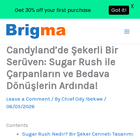
X
Get 30% off your first purchase
Got it!
Skip
to
content
Candyland’de Şekerli Bir
Serüven: Sugar Rush ile
Çarpanların ve Bedava
Dönüşlerin Ardında!
Leave a Comment
/ By
Chief Ody Ibekwe
/
06/05/2026
Contents
Sugar Rush Nedir? Bir Şeker Cenneti Tasarımı