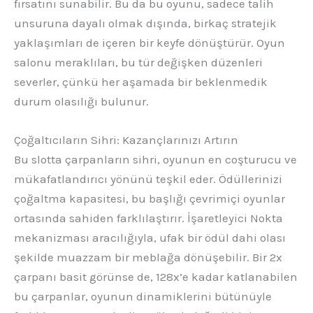
fırsatını sunabilir. Bu da bu oyunu, sadece talih
unsuruna dayalı olmak dışında, birkaç stratejik
yaklaşımları de içeren bir keyfe dönüştürür. Oyun
salonu meraklıları, bu tür değişken düzenleri
severler, çünkü her aşamada bir beklenmedik
durum olasılığı bulunur.
Çoğaltıcıların Sihri: Kazançlarınızı Artırın
Bu slotta çarpanların sihri, oyunun en coşturucu ve
mükafatlandırıcı yönünü teşkil eder. Ödüllerinizi
çoğaltma kapasitesi, bu başlığı çevrimiçi oyunlar
ortasında sahiden farklılaştırır. İşaretleyici Nokta
mekanizması aracılığıyla, ufak bir ödül dahi olası
şekilde muazzam bir meblağa dönüşebilir. Bir 2x
çarpanı basit görünse de, 128x’e kadar katlanabilen
bu çarpanlar, oyunun dinamiklerini bütünüyle