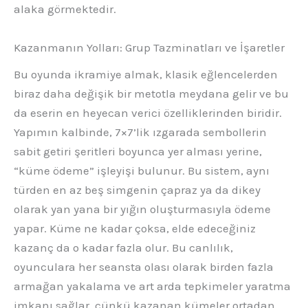
alaka görmektedir.
Kazanmanın Yolları: Grup Tazminatları ve İşaretler
Bu oyunda ikramiye almak, klasik eğlencelerden
biraz daha değişik bir metotla meydana gelir ve bu
da eserin en heyecan verici özelliklerinden biridir.
Yapımın kalbinde, 7×7’lik ızgarada sembollerin
sabit getiri şeritleri boyunca yer alması yerine,
“küme ödeme” işleyişi bulunur. Bu sistem, aynı
türden en az beş simgenin çapraz ya da dikey
olarak yan yana bir yığın oluşturmasıyla ödeme
yapar. Küme ne kadar çoksa, elde edeceğiniz
kazanç da o kadar fazla olur. Bu canlılık,
oyunculara her seansta olası olarak birden fazla
armağan yakalama ve art arda tepkimeler yaratma
imkanı sağlar, çünkü kazanan kümeler ortadan