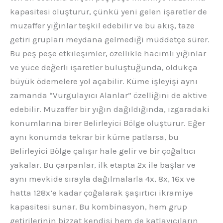
kapasitesi oluşturur, çünkü yeni gelen işaretler de
muzaffer yığınlar teşkil edebilir ve bu akış, taze
getiri grupları meydana gelmediği müddetçe sürer.
Bu peş peşe etkileşimler, özellikle hacimli yığınlar
ve yüce değerli işaretler buluştuğunda, oldukça
büyük ödemelere yol açabilir. Küme işleyişi aynı
zamanda “Vurgulayıcı Alanlar” özelliğini de aktive
edebilir. Muzaffer bir yığın dağıldığında, ızgaradaki
konumlarına birer Belirleyici Bölge oluşturur. Eğer
aynı konumda tekrar bir küme patlarsa, bu
Belirleyici Bölge çalışır hale gelir ve bir çoğaltıcı
yakalar. Bu çarpanlar, ilk etapta 2x ile başlar ve
aynı mevkide sırayla dağılmalarla 4x, 8x, 16x ve
hatta 128x’e kadar çoğalarak şaşırtıcı ikramiye
kapasitesi sunar. Bu kombinasyon, hem grup
getirilerinin bizzat kendisi hem de katlayıcıların