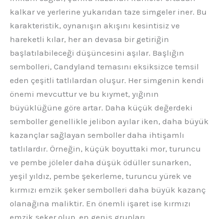
kalkar ve yerlerine yukarıdan taze simgeler iner. Bu
karakteristik, oynanışın akışını kesintisiz ve
hareketli kılar, her an devasa bir getiriğin
başlatılabileceği düşüncesini aşılar. Başlığın
sembolleri, Candyland temasını eksiksizce temsil
eden çeşitli tatlılardan oluşur. Her simgenin kendi
önemi mevcuttur ve bu kıymet, yığının
büyüklüğüne göre artar. Daha küçük değerdeki
semboller genellikle jelibon ayılar iken, daha büyük
kazançlar sağlayan semboller daha ihtişamlı
tatlılardır. Örneğin, küçük boyuttaki mor, turuncu
ve pembe jöleler daha düşük ödüller sunarken,
yeşil yıldız, pembe şekerleme, turuncu yürek ve
kırmızı emzik şeker sembolleri daha büyük kazanç
olanağına maliktir. En önemli işaret ise kırmızı
emzik şeker olup, en geniş grupları