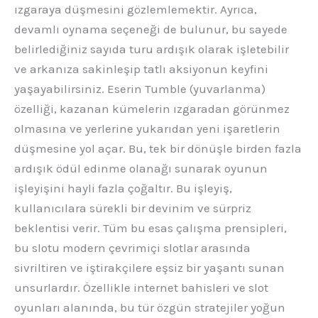
ızgaraya düşmesini gözlemlemektir. Ayrıca,
devamlı oynama seçeneği de bulunur, bu sayede
belirlediğiniz sayıda turu ardışık olarak işletebilir
ve arkanıza sakinleşip tatlı aksiyonun keyfini
yaşayabilirsiniz. Eserin Tumble (yuvarlanma)
özelliği, kazanan kümelerin ızgaradan görünmez
olmasına ve yerlerine yukarıdan yeni işaretlerin
düşmesine yol açar. Bu, tek bir dönüşle birden fazla
ardışık ödül edinme olanağı sunarak oyunun
işleyişini hayli fazla çoğaltır. Bu işleyiş,
kullanıcılara sürekli bir devinim ve sürpriz
beklentisi verir. Tüm bu esas çalışma prensipleri,
bu slotu modern çevrimiçi slotlar arasında
sivriltiren ve iştirakçilere eşsiz bir yaşantı sunan
unsurlardır. Özellikle internet bahisleri ve slot
oyunları alanında, bu tür özgün stratejiler yoğun