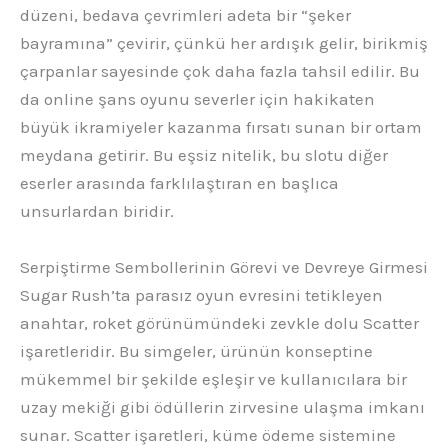
düzeni, bedava çevrimleri adeta bir “şeker
bayramına” çevirir, çünkü her ardışık gelir, birikmiş
çarpanlar sayesinde çok daha fazla tahsil edilir. Bu
da online şans oyunu severler için hakikaten
büyük ikramiyeler kazanma fırsatı sunan bir ortam
meydana getirir. Bu eşsiz nitelik, bu slotu diğer
eserler arasında farklılaştıran en başlıca
unsurlardan biridir.
Serpiştirme Sembollerinin Görevi ve Devreye Girmesi
Sugar Rush’ta parasız oyun evresini tetikleyen
anahtar, roket görünümündeki zevkle dolu Scatter
işaretleridir. Bu simgeler, ürünün konseptine
mükemmel bir şekilde eşleşir ve kullanıcılara bir
uzay mekiği gibi ödüllerin zirvesine ulaşma imkanı
sunar. Scatter işaretleri, küme ödeme sistemine