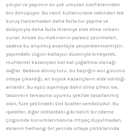
çıkıyor ve yapımın en çok umulan özelliklerinden
biri dönüşüyor. Bu vasıf, kullanıcılara cebinden tek
kuruş harcamadan daha fazla tur yapma ve
dolayısıyla daha fazla ikramiye elde etme imkanı
sunar. Ancak bu makinenin parasız çevirmeleri,
sadece bu alışılmış avantajla çerçevelenmemiştir;
yapımdaki özgün katlayıcı düzeniyle birleşerek,
muhtemel kazançları kat kat çoğaltma olanağı
sağlar. Bedava dönüş turu, bu başlığın asıl gücünü
ortaya çıkardığı, en büyük kazançların elde edildiği
anlardır. Bu eşsiz aşamaya dahil olma şifresi ise,
tasarımın temasına uyumlu şekilde tasarlanmış
olan, füze şeklindeki slot Scatter sembolüdür. Bu
işaretler, diğer slotlardaki gibi belirli bir ödeme
çizgisinde konumlanmasına ihtiyaç duyulmadan,
ekranın herhangi bir yerinde ortaya çıktıklarında