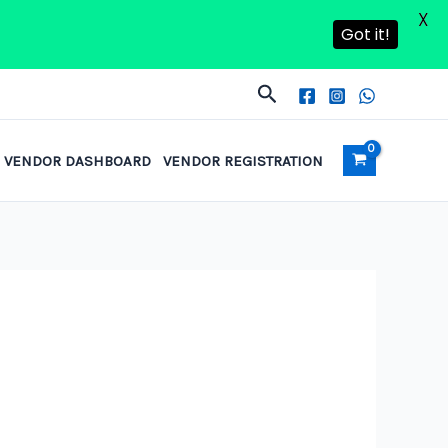
X
Got it!
Search
VENDOR DASHBOARD
VENDOR REGISTRATION