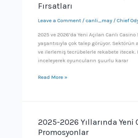
Canlı
Fırsatları
Bahis
Siteleri:
Leave a Comment
/
canli_may
/
Chief Od
Endüstriyel
2025 ve 2026’da Yeni Açılan Canlı Casino S
İnceleme
yaşantısıyla çok talep görüyor. Sektörün a
ve
ve ilerlemiş tecrübelerle rekabete itecek.
En
inceleyerek oyuncuların şuurlu karar
Yüksek
Teşvikler
2025
Read More »
ve
2026’da
Yeni
Açılan
Canlı
2025-2026 Yıllarında Yeni 
Casino
Promosyonlar
Siteleri: