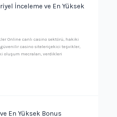
triyel İnceleme ve En Yüksek
kler Online canlı casino sektörü, hakiki
üvenilir casino siteleriçekici teşvikler,
i oluşum mecraları, verdikleri
z ve En Yüksek Bonus