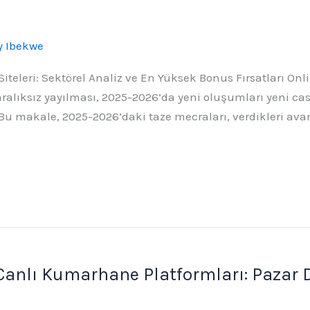
y Ibekwe
iteleri: Sektörel Analiz ve En Yüksek Bonus Fırsatları Onl
ralıksız yayılması, 2025-2026’da yeni oluşumları yeni casi
 Bu makale, 2025-2026’daki taze mecraları, verdikleri avan
Canlı Kumarhane Platformları: Pazar D