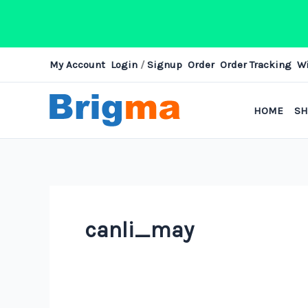
Skip
My Account
Login
/
Signup
Order
Order Tracking
Wi
to
content
HOME
S
canli_may