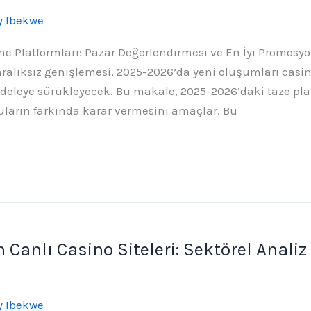
y Ibekwe
e Platformları: Pazar Değerlendirmesi ve En İyi Promosyon
ralıksız genişlemesi, 2025-2026’da yeni oluşumları casin
deleye sürükleyecek. Bu makale, 2025-2026’daki taze plat
cuların farkında karar vermesini amaçlar. Bu
 Canlı Casino Siteleri: Sektörel Anali
y Ibekwe