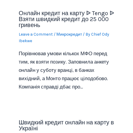
Онлайн кредит на карту ᐉ Tengo ᐉ
Взяти швидкий кредит до 25 000
гривень
Leave a Comment
/
Микрокредит
/ By
Chief Ody
Ibekwe
Порівнював умови кількох МФО перед
тим, як взяти позику. Заповнила анкету
онлайн у суботу вранці, в банках
вихідний, а Монто працює цілодобово.
Компанія справді дбає про…
Швидкий кредит онлайн на карту в
Україні