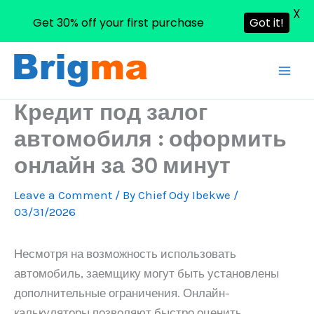
X
Get 30% off your first purchase
Got it!
Skip
to
content
Кредит под залог
автомобиля : оформить
онлайн за 30 минут
Leave a Comment
/ By
Chief Ody Ibekwe
/
03/31/2026
Несмотря на возможность использовать
автомобиль, заемщику могут быть установлены
дополнительные ограничения. Онлайн-
калькуляторы позволяют быстро оценить