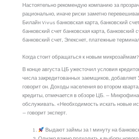
Настоятельно рекомендую компанию за прозрачн
рационально, иначе риски заметно перевешиваю
Билайн Vivus банковская карта, банковский сч
банковский счет банковская карта, банковский с
банковский счет, Элекснет, платежные термина
Когда стоит обращаться к новым микрозаймам?
В конце августа ЦБ ужесточил условия кредито
числа закредитованных заемщиков, добавляет 
говорит он. Доходы населения во втором квар
кредиты, отмечается в обзоре ЦБ. — Микрофин
обслуживать. «Необходимость искать новые ист
— говорит эксперт.
Выдают займы за 1 минуту на банковск
Однако важно подходить к выбору нового