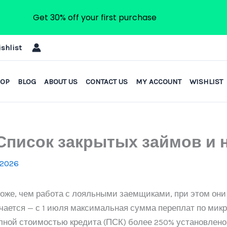
Get 30% off your first purchase
shlist
HOP
BLOG
ABOUT US
CONTACT US
MY ACCOUNT
WISHLIST
Список закрытых займов и
/2026
роже, чем работа с лояльными заемщиками, при этом они
чается — с 1 июля максимальная сумма переплат по мик
полной стоимостью кредита (ПСК) более 250% установлено