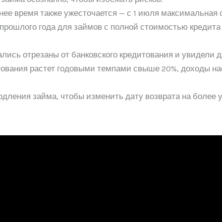
нее время также ужесточается — с 1 июля максимальная
я прошлого года для займов с полной стоимостью кредит
ались отрезаны от банковского кредитования и увидели
итования растет годовыми темпами свыше 20%, доходы нас
дления займа, чтобы изменить дату возврата на более 