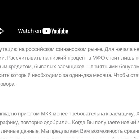
тацию на российском финансовом рынке. Для начала не
ии. Рассчитывать на низкий процент в МФО стоит лишь п
ым кредитом, бывалых заемщиков — приятными бонусами 
сить который необходимо за один-два месяца. Чтобы ст
овора.
ынка, но при этом МКК менее требовательна к заемщику. 
 графику, повторно одобрили… Когда Вы получаете новый
и личные данные. Мы предлагаем Вам возможность сравн