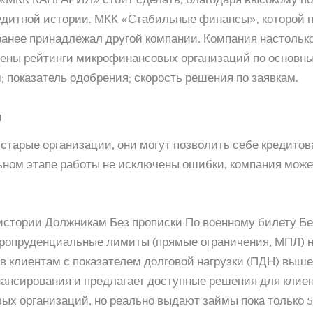
 кредитной истории. МКК «Стабильные финансы», которой
 ранее принадлежал другой компании. Компания настолько
лены рейтинги микрофинансовых организаций по основны
; показатель одобрения; скорость решения по заявкам.
и
тарые организации, они могут позволить себе кредитова
льном этапе работы не исключены ошибки, компания мо
истории Должникам Без прописки По военному билету Бе
акропруденциальные лимиты (прямые ограничения, МПЛ) 
 клиентам с показателем долговой нагрузки (ПДН) выше
нансирования и предлагает доступные решения для кли
ых организаций, но реально выдают займы пока только 5