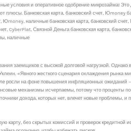
ые условия и оперативное одобрение микрозайма! Это д
т плюсы. Банковская карта, банковский счет, Юmoney бан
ет, Юmoney, наличные банковская карта, банковский счет
чет, CyberPlat, Связной Деньга банковская карта, банковс
лы, наличные
вания заемщиков с высокой долговой нагрузкой. Однако 
Уклеин. «Явного жесткого сценария охлаждения рынка м
тале росли на фоне повышения инфляционных ожиданий —
ансовые механизмы исчерпаемы, потому что проценты по 
очники дохода, которых нет, влечет новые проблемы, и
ую карту, без скрытых комиссий и проверок кредитной и
 займа осознанно, чтобы избежать рисков.