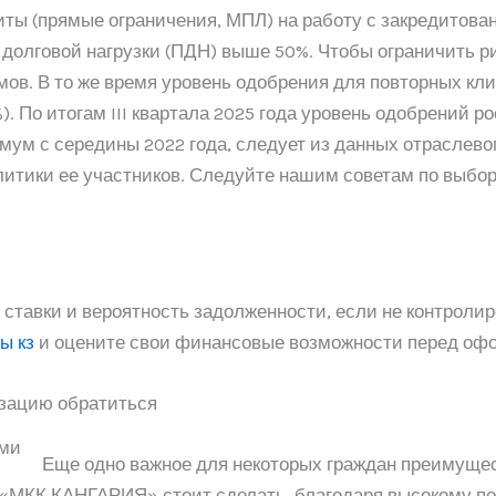
ты (прямые ограничения, МПЛ) на работу с закредитов
 долговой нагрузки (ПДН) выше 50%. Чтобы ограничить р
мов. В то же время уровень одобрения для повторных кл
2%). По итогам III квартала 2025 года уровень одобрен
ум с середины 2022 года, следует из данных отраслев
литики ее участников. Следуйте нашим советам по выбо
ставки и вероятность задолженности, если не контролир
ы кз
и оцените свои финансовые возможности перед оф
зацию обратиться
Еще одно важное для некоторых граждан преимущес
 «МКК КАНГАРИЯ» стоит сделать, благодаря высокому по