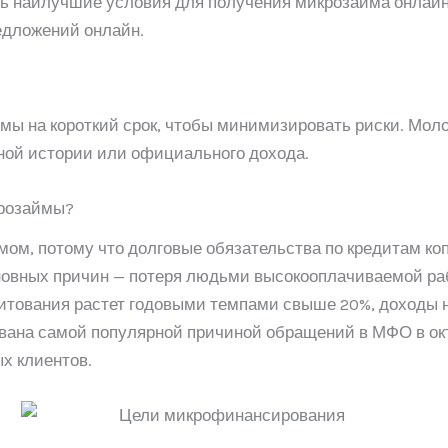
ь наилучшие условия для получения микрозайма онлай
едложений онлайн.
мы на короткий срок, чтобы минимизировать риски. Мол
тной истории или официального дохода.
крозаймы?
мом, потому что долговые обязательства по кредитам ко
новных причин — потеря людьми высокооплачиваемой ра
едитования растет годовыми темпами свыше 20%, доходы н
звана самой популярной причиной обращений в МФО в о
х клиентов.