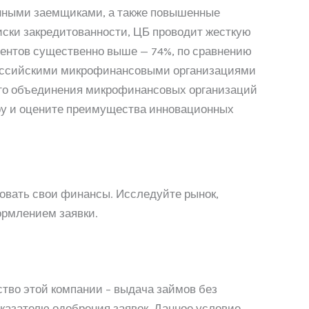
анными заемщиками, а также повышенные
иски закредитованности, ЦБ проводит жесткую
иентов существенно выше — 74%, по сравнению
ий российскими микрофинансовыми организациями
ого объединения микрофинансовых организаций
ру и оцените преимущества инновационных
овать свои финансы. Исследуйте рынок,
ормлением заявки.
тво этой компании – выдача займов без
казателю одобрения заявок. Данное условие