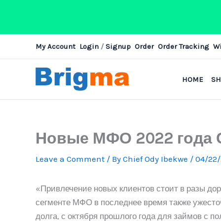
Skip
My Account
Login
/
Signup
Order
Order Tracking
Wi
to
content
HOME
S
Новые МФО 2022 года 
Leave a Comment
/ By
Chief Ody Ibekwe
/
04/22
«Привлечение новых клиентов стоит в разы до
сегменте МФО в последнее время также ужесто
долга, с октября прошлого года для займов с 