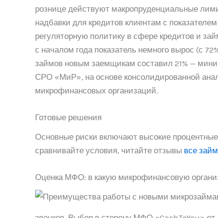
рознице действуют макропруденциальные лими
надбавки для кредитов клиентам с показателем
регуляторную политику в сфере кредитов и зай
с началом года показатель немного вырос (с 7
займов новым заемщикам составил 21% — миним
СРО «МиР», на основе консолидированной ана
микрофинансовых организаций.
Готовые решения
Основные риски включают высокие процентные 
сравнивайте условия, читайте отзывы
все займ
Оценка МФО: в какую микрофинансовую органи
звонков. Выбор в сторону МФО «CashToYou» от