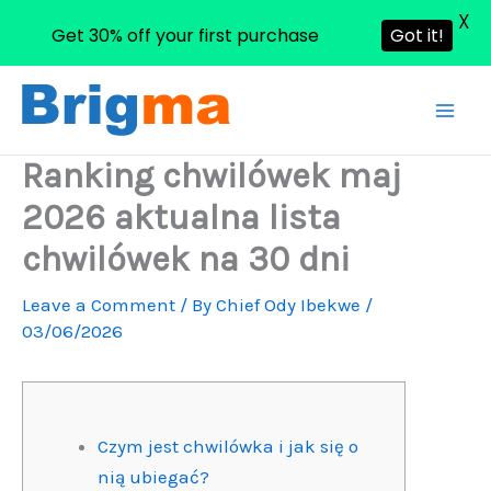
X
Get 30% off your first purchase
Got it!
Skip
to
content
Ranking chwilówek maj
2026 aktualna lista
chwilówek na 30 dni
Leave a Comment
/ By
Chief Ody Ibekwe
/
03/06/2026
Czym jest chwilówka i jak się o
nią ubiegać?