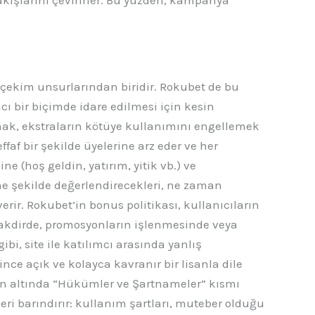
kışlarını çevirirler. Bu yüzden, kampanya
 çekim unsurlarından biridir. Rokubet de bu
cı bir biçimde idare edilmesi için kesin
mak, ekstraların kötüye kullanımını engellemek
ffaf bir şekilde üyelerine arz eder ve her
e (hoş geldin, yatırım, yitik vb.) ve
 ne şekilde değerlendirecekleri, ne zaman
rir. Rokubet’in bonus politikası, kullanıcıların
 takdirde, promosyonların işlenmesinde veya
ibi, site ile katılımcı arasında yanlış
ince açık ve kolayca kavranır bir lisanla dile
n altında “Hükümler ve Şartnameler” kısmı
i barındırır: kullanım şartları, muteber olduğu