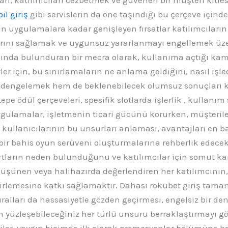
rı, katılımcıları cezbetmek ve güvenen bir müşteri kitle
il giriş
gibi servislerin da öne taşındığı bu çerçeve içind
 uygulamalara kadar genişleyen fırsatlar katılımcıların yö
krarını sağlamak ve uygunsuz yararlanmayı engellemek üzer
sında bulunduran bir mecra olarak, kullanıma açtığı kam
r için, bu sınırlamaların ne anlama geldiğini, nasıl işled
 dengelemek hem de beklenebilecek olumsuz sonuçları kon
epe ödül çerçeveleri, spesifik slotlarda işlerlik , kullanım
ygulamalar, işletmenin ticari gücünü korurken, müşteriler
ullanıcılarının bu unsurları anlaması, avantajları en baş
ir bahis oyun serüveni oluşturmalarına rehberlik edecekt
rtların neden bulunduğunu ve katılımcılar için somut kar
ünen veya halihazırda değerlendiren her katılımcının, 
elirlemesine katkı sağlamaktır. Dahası rokubet giriş ta
ralları da hassasiyetle gözden geçirmesi, engelsiz bir de
 yüzleşebileceğiniz her türlü unsuru berraklaştırmayı göz