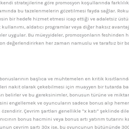
ndi stratejilerine göre promosyon koşullarında farklılık gö
psamında bu tazelenmelerin gözetilmesi fayda sağlar. Roku
in kesin bir hedefe hizmet etmesi icap ettiği ve adaletsi
 kullanımı, aldatıcı programlar veya diğer haksız avanta
eler uygular. Bu müeyyideler, promosyonların feshinden 
syon değerlendirirken her zaman namuslu ve tarafsız bir
bonuslarının başlıca ve muhtemelen en kritik kısıtlarından
eri nakit olarak çekebilmesi için muayyen bir tutarda ba
 belirler ve bu gereksinimler, bonusun türüne ve miktarın
mesini engellemek ve oyuncuların sadece bonus alıp heme
endirir. Çevrim şartları genellikle “x katı” şeklinde dile
anıcının bonus hacmini veya bonus artı yatırım tutarını k
ncunun çevrim şartı 30x ise, bu oyuncunun bütününde 30