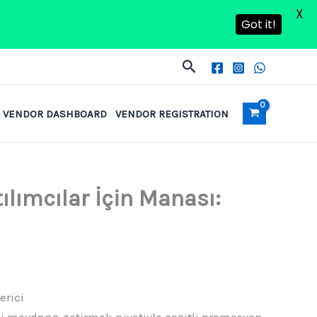
X
Got it!
Search
VENDOR DASHBOARD
VENDOR REGISTRATION
ılımcılar İçin Manası:
erici