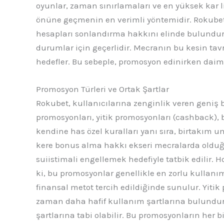
oyunlar, zaman sınırlamaları ve en yüksek kar li
önüne geçmenin en verimli yöntemidir. Rokubet, e
hesapları sonlandırma hakkını elinde bulundurur
durumlar için geçerlidir. Mecranın bu kesin tav
hedefler. Bu sebeple, promosyon edinirken dai
Promosyon Türleri ve Ortak Şartlar
Rokubet, kullanıcılarına zenginlik veren geniş
promosyonları, yitik promosyonları (cashback), be
kendine has özel kuralları yanı sıra, birtakım 
kere bonus alma hakkı ekseri mecralarda olduğu 
suiistimali engellemek hedefiyle tatbik edilir. H
ki, bu promosyonlar genellikle en zorlu kullanım
finansal metot tercih edildiğinde sunulur. Yitik 
zaman daha hafif kullanım şartlarına bulundurabi
şartlarına tabi olabilir. Bu promosyonların her