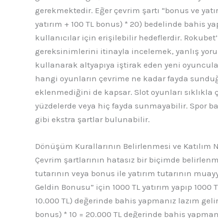
gerekmektedir. Eğer çevrim şartı “bonus ve yatır
yatırım + 100 TL bonus) * 20) bedelinde bahis y
kullanıcılar için erişilebilir hedeflerdir. Roku
gereksinimlerini itinayla incelemek, yanlış yoru
kullanarak altyapıya iştirak eden yeni oyuncula
hangi oyunların çevrime ne kadar fayda sunduğu
eklenmediğini de kapsar. Slot oyunları sıklıkla
yüzdelerde veya hiç fayda sunmayabilir. Spor bahi
gibi ekstra şartlar bulunabilir.
Dönüşüm Kurallarının Belirlenmesi ve Katılım N
Çevrim şartlarının hatasız bir biçimde belirlenm
tutarının veya bonus ile yatırım tutarının muayy
Geldin Bonusu” için 1000 TL yatırım yapıp 1000 T
10.000 TL) değerinde bahis yapmanız lazım gelir.
bonus) * 10 = 20.000 TL değerinde bahis yapmanı