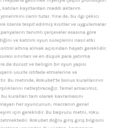
si meydana getirmek niyetiyle çeşitli promosyon
e, katılan kayıtlardan maddi aktarım
nelimini canlı tutar. Yine de, bu ilgi çekici
e özenle tespit edilmiş kısıtlar ve uygulamalar
panyaların tanımlı çerçeveler esasına göre
iğini ve katılım oyun süreçlerini nasıl etki
trol altına almak açısından hayati gereklidir.
 süresi sınırları ve en düşük para yatırma
e da dürüst ve belirgin bir oyun yapısı
arılı usulle istifade etmelerine ve
ir. Bu metinde, Rokubet’te bonus kurallarının
şılıklarını netleştireceğiz. Temel amacımız,
bu kuralları tam olarak kavramasını
mamlayan her oyuncunun, mecranın genel
neyim için gereklidir. Bu başvuru metni, roku
etmektedir. Rokubet doğru giriş giriş bilgisini