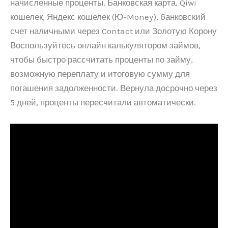
начисленные проценты. Банковская карта, Qiwi
кошелек, Яндекс кошелек (Ю-Money), банковский
счет наличными через Contact или Золотую Корону
Воспользуйтесь онлайн калькулятором займов,
чтобы быстро рассчитать проценты по займу,
возможную переплату и итоговую сумму для
погашения задолженности. Вернула досрочно через
5 дней, проценты пересчитали автоматически.