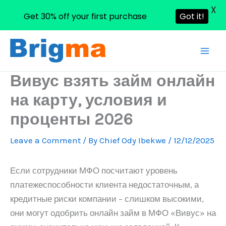
X
Get 30% off your first purchase
Got it!
Skip
to
content
Вивус взять займ онлайн
на карту, условия и
проценты 2026
Leave a Comment
/ By
Chief Ody Ibekwe
/
12/12/2025
Если сотрудники МФО посчитают уровень
платежеспособности клиента недостаточным, а
кредитные риски компании – слишком высокими,
они могут одобрить онлайн займ в МФО «Вивус» на