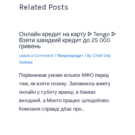
Related Posts
Онлайн кредит на карту ᐉ Tengo ᐉ
Взяти швидкий кредит до 25 000
гривень
Leave a Comment
/
Микрокредит
/ By
Chief Ody
Ibekwe
Порівнював умови кількох МФО перед
тим, як взяти позику. Заповнила анкету
онлайн у суботу вранці, в банках
вихідний, а Монто працює цілодобово.
Компанія справді дбає про…