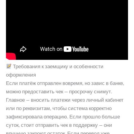
Требования к заемщику и особенности
оформления
Если платёж отправлен вовремя, но завис в банке,
можно предоставить чек — просрочку снимут.
Главное — вносить платежи через личный кабинет
или по реквизитам, чтобы система корректно
зафиксировала операцию. Если прошло больше
суток, стоит отправить чек в поддержку — они
вручную закроют остаток. Если перевод уже