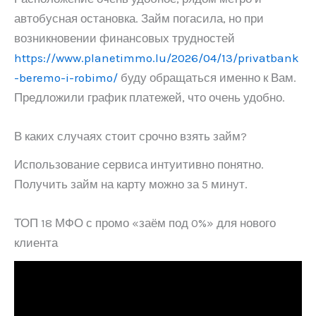
автобусная остановка. Займ погасила, но при
возникновении финансовых трудностей
https://www.planetimmo.lu/2026/04/13/privatbank
-beremo-i-robimo/
буду обращаться именно к Вам.
Предложили график платежей, что очень удобно.
В каких случаях стоит срочно взять займ?
Использование сервиса интуитивно понятно.
Получить займ на карту можно за 5 минут.
ТОП 18 МФО с промо «заём под 0%» для нового
клиента