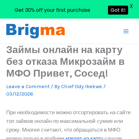
X
Get 30% off your first purchase
Got it!
Skip
to
content
Займы онлайн на карту
без отказа Микрозайм в
МФО Привет, Сосед!
Leave a Comment
/ By
Chief Ody Ibekwe
/
03/12/2026
При необходимости можно отсортировать на сайте
топ займов онлайн по максимальной сумме или
сроку. Многие считают, что обращаться в МФО
можно только в крайнем
кредит на карту
случае.