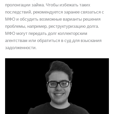
пролонгации займа. Чтобы избежать таких
последствий, рекомендуется заранее связаться с
МФО и обсудить возможные варианты решения
проблемы, например, реструктуризацию долга.
МФО могут передать долг коллекторским
агентствам или обратиться в суд для взыскания
задолженности.