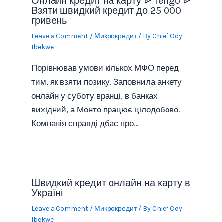
Онлайн кредит на карту ᐉ Tengo ᐉ
Взяти швидкий кредит до 25 000
гривень
Leave a Comment
/
Микрокредит
/ By
Chief Ody
Ibekwe
Порівнював умови кількох МФО перед
тим, як взяти позику. Заповнила анкету
онлайн у суботу вранці, в банках
вихідний, а Монто працює цілодобово.
Компанія справді дбає про…
Швидкий кредит онлайн на карту в
Україні
Leave a Comment
/
Микрокредит
/ By
Chief Ody
Ibekwe