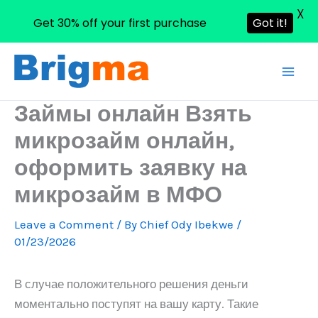
X
Get 30% off your first purchase
Got it!
Skip
to
content
Займы онлайн Взять
микрозайм онлайн,
оформить заявку на
микрозайм в МФО
Leave a Comment
/ By
Chief Ody Ibekwe
/
01/23/2026
В случае положительного решения деньги
моментально поступят на вашу карту. Такие