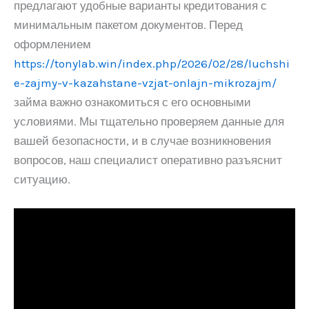
предлагают удобные варианты кредитования с
минимальным пакетом документов. Перед
оформлением
https://tonylab.win/index.php/2026/02/28/luchshi
e-zajmy-v-kazahstane-vzjat-onlajn-mikrozajm/
займа важно ознакомиться с его основными
условиями. Мы тщательно проверяем данные для
вашей безопасности, и в случае возникновения
вопросов, наш специалист оперативно разъяснит
ситуацию.