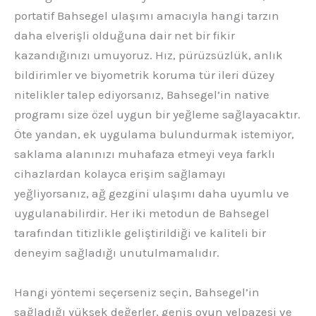
portatif Bahsegel ulaşımı amacıyla hangi tarzın
daha elverişli olduğuna dair net bir fikir
kazandığınızı umuyoruz. Hız, pürüzsüzlük, anlık
bildirimler ve biyometrik koruma tür ileri düzey
nitelikler talep ediyorsanız, Bahsegel’in native
programı size özel uygun bir yeğleme sağlayacaktır.
Öte yandan, ek uygulama bulundurmak istemiyor,
saklama alanınızı muhafaza etmeyi veya farklı
cihazlardan kolayca erişim sağlamayı
yeğliyorsanız, ağ gezgini ulaşımı daha uyumlu ve
uygulanabilirdir. Her iki metodun de Bahsegel
tarafından titizlikle geliştirildiği ve kaliteli bir
deneyim sağladığı unutulmamalıdır.
Hangi yöntemi seçerseniz seçin, Bahsegel’in
sağladığı yüksek değerler, geniş oyun yelpazesi ve