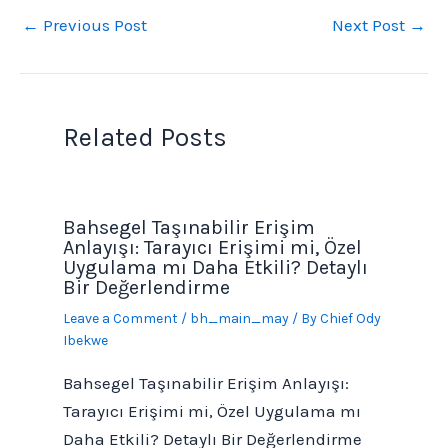
←
Previous Post
Next Post
→
Related Posts
Bahsegel Taşınabilir Erişim
Anlayışı: Tarayıcı Erişimi mi, Özel
Uygulama mı Daha Etkili? Detaylı
Bir Değerlendirme
Leave a Comment
/
bh_main_may
/ By
Chief Ody
Ibekwe
Bahsegel Taşınabilir Erişim Anlayışı:
Tarayıcı Erişimi mi, Özel Uygulama mı
Daha Etkili? Detaylı Bir Değerlendirme