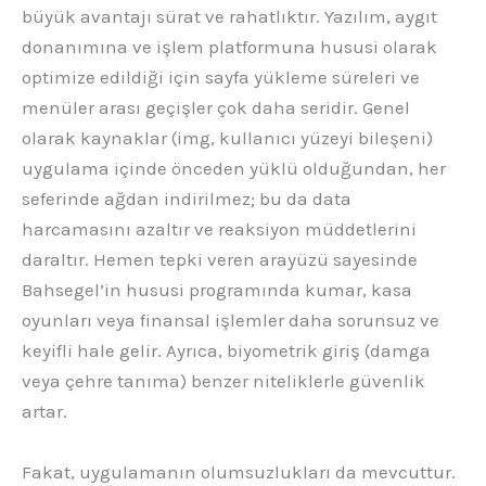
büyük avantajı sürat ve rahatlıktır. Yazılım, aygıt
donanımına ve işlem platformuna hususi olarak
optimize edildiği için sayfa yükleme süreleri ve
menüler arası geçişler çok daha seridir. Genel
olarak kaynaklar (img, kullanıcı yüzeyi bileşeni)
uygulama içinde önceden yüklü olduğundan, her
seferinde ağdan indirilmez; bu da data
harcamasını azaltır ve reaksiyon müddetlerini
daraltır. Hemen tepki veren arayüzü sayesinde
Bahsegel’in hususi programında kumar, kasa
oyunları veya finansal işlemler daha sorunsuz ve
keyifli hale gelir. Ayrıca, biyometrik giriş (damga
veya çehre tanıma) benzer niteliklerle güvenlik
artar.
Fakat, uygulamanın olumsuzlukları da mevcuttur.