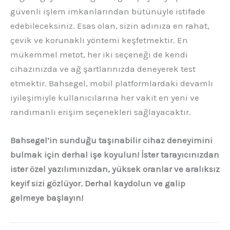
güvenli işlem imkanlarından bütünüyle istifade
edebileceksiniz. Esas olan, sizin adınıza en rahat,
çevik ve korunaklı yöntemi keşfetmektir. En
mükemmel metot, her iki seçeneği de kendi
cihazınızda ve ağ şartlarınızda deneyerek test
etmektir. Bahsegel, mobil platformlardaki devamlı
iyileşimiyle kullanıcılarına her vakit en yeni ve
randımanlı erişim seçenekleri sağlayacaktır.
Bahsegel’in sunduğu taşınabilir cihaz deneyimini
bulmak için derhal işe koyulun! İster tarayıcınızdan
ister özel yazılımınızdan, yüksek oranlar ve aralıksız
keyif sizi gözlüyor. Derhal kaydolun ve galip
gelmeye başlayın!