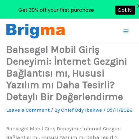
Get 30% off your first purchase
Got it!
Skip
to
content
Bahsegel Mobil Giriş
Deneyimi: İnternet Gezgini
Bağlantısı mı, Hususi
Yazılım mı Daha Tesirli?
Detaylı Bir Değerlendirme
Leave a Comment
/ By
Chief Ody Ibekwe
/
05/11/2026
Bahsegel Mobil Giriş Deneyimi: İnternet Gezgini
Bağlantısı mı, Hususi Yazılım mı Daha Tesirli?