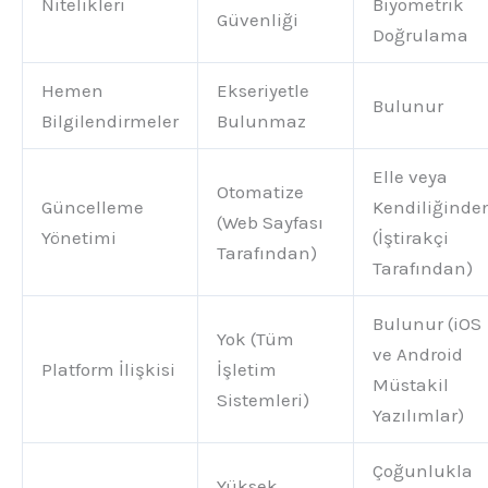
Nitelikleri
Biyometrik
Güvenliği
Doğrulama
Hemen
Ekseriyetle
Bulunur
Bilgilendirmeler
Bulunmaz
Elle veya
Otomatize
Güncelleme
Kendiliğinde
(Web Sayfası
Yönetimi
(İştirakçi
Tarafından)
Tarafından)
Bulunur (iOS
Yok (Tüm
ve Android
Platform İlişkisi
İşletim
Müstakil
Sistemleri)
Yazılımlar)
Çoğunlukla
Yüksek