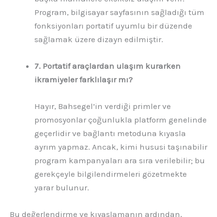
Program, bilgisayar sayfasının sağladığı tüm
fonksiyonları portatif uyumlu bir düzende
sağlamak üzere dizayn edilmiştir.
7. Portatif araçlardan ulaşım kurarken
ikramiyeler farklılaşır mı?
Hayır, Bahsegel’in verdiği primler ve
promosyonlar çoğunlukla platform genelinde
geçerlidir ve bağlantı metoduna kıyasla
ayrım yapmaz. Ancak, kimi hususi taşınabilir
program kampanyaları ara sıra verilebilir; bu
gerekçeyle bilgilendirmeleri gözetmekte
yarar bulunur.
Bu değerlendirme ve kıyaslamanın ardından,