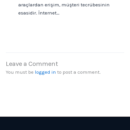
araçlardan erişim, müşteri tecrübesinin
esasidir. İnternet…
Leave a Comment
You must be
logged in
to post a comment.