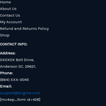
Home
About Us
Contact Us
My Account
Refund and Returns Policy
Shop
CONTACT INFO:
Address:
0X0X0X Bolt Drive,
Anderson SC. 29621.
Phone:
(864) XXX-0045
Email:
support@brigma.com
[mc4wp_form id=428]