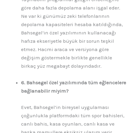
göre daha fazla depolama alanı işgal eder.
Ne var ki günümüz zeki telefonlarının
depolama kapasiteleri hesaba katıldığında,
Bahsegel’in özel yazılımının kullanacağı
hafıza ekseriyetle büyük bir sorun teşkil
etmez. Hacmi araca ve versiyona göre
değişim göstermekle birlikte genellikle
birkaç yüz megabayt dolayındadır.
6. Bahsegel özel yazılımında tüm eğlencelere
bağlanabilir miyim?
Evet, Bahsegel’in bireysel uygulaması
çoğunlukla platformdaki tüm spor bahisleri,
canlı bahis, kasa oyunları, canlı kasa ve
başka mamullere eksiksiz ulaşım verir.