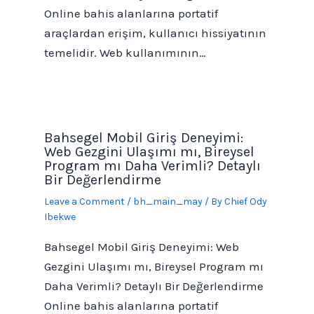
Online bahis alanlarına portatif
araçlardan erişim, kullanıcı hissiyatının
temelidir. Web kullanımının…
Bahsegel Mobil Giriş Deneyimi:
Web Gezgini Ulaşımı mı, Bireysel
Program mı Daha Verimli? Detaylı
Bir Değerlendirme
Leave a Comment
/
bh_main_may
/ By
Chief Ody
Ibekwe
Bahsegel Mobil Giriş Deneyimi: Web
Gezgini Ulaşımı mı, Bireysel Program mı
Daha Verimli? Detaylı Bir Değerlendirme
Online bahis alanlarına portatif