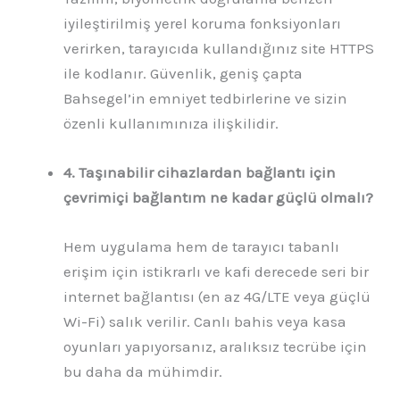
iyileştirilmiş yerel koruma fonksiyonları
verirken, tarayıcıda kullandığınız site HTTPS
ile kodlanır. Güvenlik, geniş çapta
Bahsegel’in emniyet tedbirlerine ve sizin
özenli kullanımınıza ilişkilidir.
4. Taşınabilir cihazlardan bağlantı için
çevrimiçi bağlantım ne kadar güçlü olmalı?
Hem uygulama hem de tarayıcı tabanlı
erişim için istikrarlı ve kafi derecede seri bir
internet bağlantısı (en az 4G/LTE veya güçlü
Wi-Fi) salık verilir. Canlı bahis veya kasa
oyunları yapıyorsanız, aralıksız tecrübe için
bu daha da mühimdir.