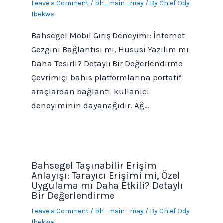
Leave a Comment
/
bh_main_may
/ By
Chief Ody
Ibekwe
Bahsegel Mobil Giriş Deneyimi: İnternet
Gezgini Bağlantısı mı, Hususi Yazılım mı
Daha Tesirli? Detaylı Bir Değerlendirme
Çevrimiçi bahis platformlarına portatif
araçlardan bağlantı, kullanıcı
deneyiminin dayanağıdır. Ağ…
Bahsegel Taşınabilir Erişim
Anlayışı: Tarayıcı Erişimi mi, Özel
Uygulama mı Daha Etkili? Detaylı
Bir Değerlendirme
Leave a Comment
/
bh_main_may
/ By
Chief Ody
Ibekwe