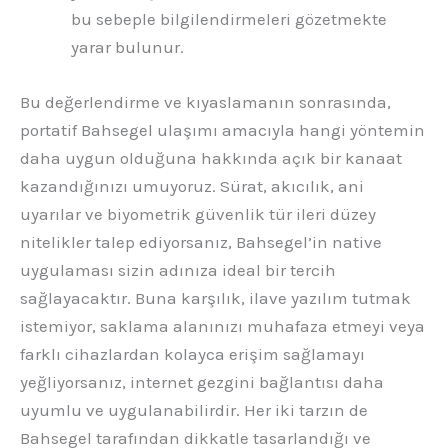
bu sebeple bilgilendirmeleri gözetmekte
yarar bulunur.
Bu değerlendirme ve kıyaslamanın sonrasında,
portatif Bahsegel ulaşımı amacıyla hangi yöntemin
daha uygun olduğuna hakkında açık bir kanaat
kazandığınızı umuyoruz. Sürat, akıcılık, ani
uyarılar ve biyometrik güvenlik tür ileri düzey
nitelikler talep ediyorsanız, Bahsegel’in native
uygulaması sizin adınıza ideal bir tercih
sağlayacaktır. Buna karşılık, ilave yazılım tutmak
istemiyor, saklama alanınızı muhafaza etmeyi veya
farklı cihazlardan kolayca erişim sağlamayı
yeğliyorsanız, internet gezgini bağlantısı daha
uyumlu ve uygulanabilirdir. Her iki tarzın de
Bahsegel tarafından dikkatle tasarlandığı ve