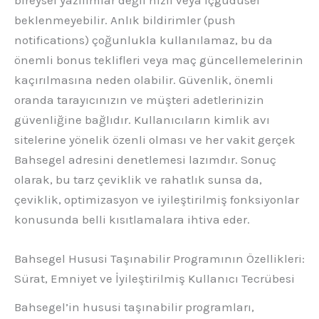
bireysel yazılımlar değil hızlı veya içgüdüsel
beklenmeyebilir. Anlık bildirimler (push
notifications) çoğunlukla kullanılamaz, bu da
önemli bonus teklifleri veya maç güncellemelerinin
kaçırılmasına neden olabilir. Güvenlik, önemli
oranda tarayıcınızın ve müşteri adetlerinizin
güvenliğine bağlıdır. Kullanıcıların kimlik avı
sitelerine yönelik özenli olması ve her vakit gerçek
Bahsegel adresini denetlemesi lazımdır. Sonuç
olarak, bu tarz çeviklik ve rahatlık sunsa da,
çeviklik, optimizasyon ve iyileştirilmiş fonksiyonlar
konusunda belli kısıtlamalara ihtiva eder.
Bahsegel Hususi Taşınabilir Programının Özellikleri:
Sürat, Emniyet ve İyileştirilmiş Kullanıcı Tecrübesi
Bahsegel’in hususi taşınabilir programları,