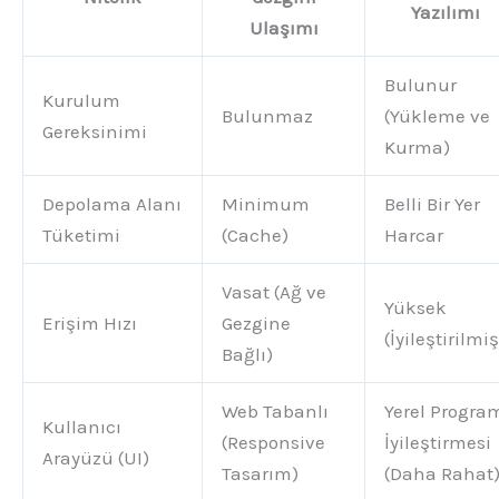
Yazılımı
Ulaşımı
Bulunur
Kurulum
Bulunmaz
(Yükleme ve
Gereksinimi
Kurma)
Depolama Alanı
Minimum
Belli Bir Yer
Tüketimi
(Cache)
Harcar
Vasat (Ağ ve
Yüksek
Erişim Hızı
Gezgine
(İyileştirilmiş
Bağlı)
Web Tabanlı
Yerel Progra
Kullanıcı
(Responsive
İyileştirmesi
Arayüzü (UI)
Tasarım)
(Daha Rahat