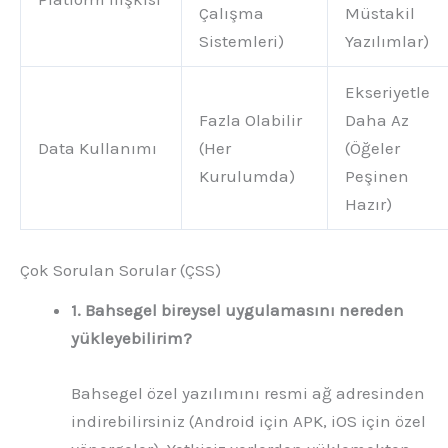
Çalışma
Müstakil
Sistemleri)
Yazılımlar)
Ekseriyetle
Fazla Olabilir
Daha Az
Data Kullanımı
(Her
(Öğeler
Kurulumda)
Peşinen
Hazır)
Çok Sorulan Sorular (ÇSS)
1. Bahsegel bireysel uygulamasını nereden
yükleyebilirim?
Bahsegel özel yazılımını resmi ağ adresinden
indirebilirsiniz (Android için APK, iOS için özel