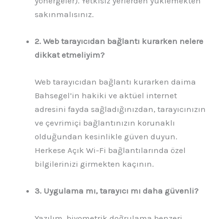
yönergeler). Yetkisiz yerlerden yüklemekten
sakınmalısınız.
2. Web tarayıcıdan bağlantı kurarken nelere
dikkat etmeliyim?
Web tarayıcıdan bağlantı kurarken daima
Bahsegel’in hakiki ve aktüel internet
adresini fayda sağladığınızdan, tarayıcınızın
ve çevrimiçi bağlantınızın korunaklı
olduğundan kesinlikle güven duyun.
Herkese Açık Wi-Fi bağlantılarında özel
bilgilerinizi girmekten kaçının.
3. Uygulama mı, tarayıcı mı daha güvenli?
Yazılım, biyometrik doğrulama benzeri