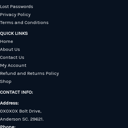
Lost Passwords
Privacy Policy
Terms and Conditions
QUICK LINKS
Home
About Us
Contact Us
My Account
Refund and Returns Policy
Shop
CONTACT INFO:
Address:
0X0X0X Bolt Drive,
Anderson SC. 29621.
Phone: