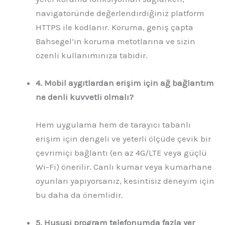
navigatoründe değerlendirdiğiniz platform
HTTPS ile kodlanır. Koruma, geniş çapta
Bahsegel’in koruma metotlarına ve sizin
özenli kullanımınıza tabidir.
4. Mobil aygıtlardan erişim için ağ bağlantım
ne denli kuvvetli olmalı?
Hem uygulama hem de tarayıcı tabanlı
erişim için dengeli ve yeterli ölçüde çevik bir
çevrimiçi bağlantı (en az 4G/LTE veya güçlü
Wi-Fi) önerilir. Canlı kumar veya kumarhane
oyunları yapıyorsanız, kesintisiz deneyim için
bu daha da önemlidir.
5. Hususi program telefonumda fazla yer