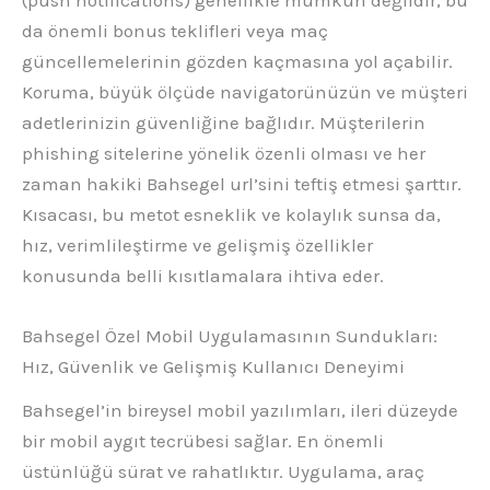
(push notifications) genellikle mümkün değildir, bu
da önemli bonus teklifleri veya maç
güncellemelerinin gözden kaçmasına yol açabilir.
Koruma, büyük ölçüde navigatorünüzün ve müşteri
adetlerinizin güvenliğine bağlıdır. Müşterilerin
phishing sitelerine yönelik özenli olması ve her
zaman hakiki Bahsegel url’sini teftiş etmesi şarttır.
Kısacası, bu metot esneklik ve kolaylık sunsa da,
hız, verimlileştirme ve gelişmiş özellikler
konusunda belli kısıtlamalara ihtiva eder.
Bahsegel Özel Mobil Uygulamasının Sundukları:
Hız, Güvenlik ve Gelişmiş Kullanıcı Deneyimi
Bahsegel’in bireysel mobil yazılımları, ileri düzeyde
bir mobil aygıt tecrübesi sağlar. En önemli
üstünlüğü sürat ve rahatlıktır. Uygulama, araç