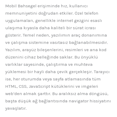
Mobil Bahsegel erişiminde hız, kullanıcı
memnuniyetini doğrudan etkiler. Özel telefon
uygulamaları, genellikle internet gezgini esaslı
ulaşıma kıyasla daha kaliteli bir sürat icrası
gösterir. Temel neden, yazılımın araç donanımına
ve çalışma sistemine vasıtasız bağlanabilmesidir.
Yazılım, arayüz bileşenlerini, resimleri ve ana kod
düzenini cihaz belleğinde saklar. Bu önyüklü
varlıklar sayesinde, çalıştırma ve muhteva
yüklemesi bir hayli daha çevik gerçekleşir. Tarayıcı
ise, her oturumda veya sayfa atlamasında tüm
HTML, CSS, JavaScript kütüklerini ve imgeleri
web’den almak şarttır. Bu aralıksız alma döngüsü,
başta düşük ağ bağlantısında navigator hissiyatını
yavaşlatır.