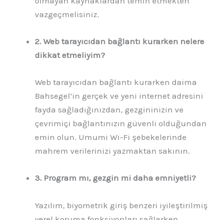
olmayan kaynaklardan temin etmekten
vazgeçmelisiniz.
2. Web tarayıcıdan bağlantı kurarken nelere
dikkat etmeliyim?
Web tarayıcıdan bağlantı kurarken daima
Bahsegel’in gerçek ve yeni internet adresini
fayda sağladığınızdan, gezgininizin ve
çevrimiçi bağlantınızın güvenli olduğundan
emin olun. Umumi Wi-Fi şebekelerinde
mahrem verilerinizi yazmaktan sakının.
3. Program mı, gezgin mi daha emniyetli?
Yazılım, biyometrik giriş benzeri iyileştirilmiş
yerel koruma fonksiyonları sağlarken,