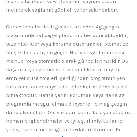
resmi sitesinden veya güvenilir kaynaklardan
indirilerek sağlanır; şüpheli yerler sakıncalıdır.
Güncellemeler de değişiklik arz eder. Ağ gezgini
ulaşımında Bahsegel platformu her süre aktüeldir;
taze nitelikler veya koruma düzeltmeleri otomatize
bir şekilde faaliyete geçer. Native uygulamalar ise
manuel veya otomatik olarak güncellenmelidir. Bu,
başarım iyileştirmeleri, taze nitelikler ve hayati
emniyet düzeltmeleri içerdiğinden programın yeni
tutulması ehemmiyetlidir. iştirakçi istekleri kişisel
bir faktördür. Hafıza yerini korumak veya daha az
programla meşgul olmak dileyenler için ağ gezgini
daha elverişlidir. Öte yandan, sürat, kolayca ulaşım,
hemen bilgilendirmeler ve iyileştirilmiş kullanıcı
yüzeyi tür hususi program faydaları elzemdir. Bu