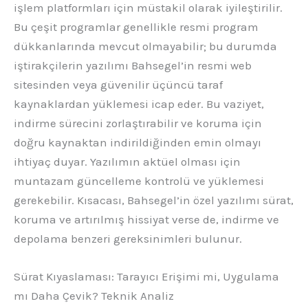
işlem platformları için müstakil olarak iyileştirilir.
Bu çeşit programlar genellikle resmi program
dükkanlarında mevcut olmayabilir; bu durumda
iştirakçilerin yazılımı Bahsegel’in resmi web
sitesinden veya güvenilir üçüncü taraf
kaynaklardan yüklemesi icap eder. Bu vaziyet,
indirme sürecini zorlaştırabilir ve koruma için
doğru kaynaktan indirildiğinden emin olmayı
ihtiyaç duyar. Yazılımın aktüel olması için
muntazam güncelleme kontrolü ve yüklemesi
gerekebilir. Kısacası, Bahsegel’in özel yazılımı sürat,
koruma ve artırılmış hissiyat verse de, indirme ve
depolama benzeri gereksinimleri bulunur.
Sürat Kıyaslaması: Tarayıcı Erişimi mi, Uygulama
mı Daha Çevik? Teknik Analiz