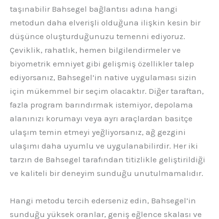
taşınabilir Bahsegel bağlantısı adına hangi
metodun daha elverişli olduğuna ilişkin kesin bir
düşünce oluşturduğunuzu temenni ediyoruz.
Çeviklik, rahatlık, hemen bilgilendirmeler ve
biyometrik emniyet gibi gelişmiş özellikler talep
ediyorsanız, Bahsegel’in native uygulaması sizin
için mükemmel bir seçim olacaktır. Diğer taraftan,
fazla program barındırmak istemiyor, depolama
alanınızı korumayı veya ayrı araçlardan basitçe
ulaşım temin etmeyi yeğliyorsanız, ağ gezgini
ulaşımı daha uyumlu ve uygulanabilirdir. Her iki
tarzın de Bahsegel tarafından titizlikle geliştirildiği
ve kaliteli bir deneyim sunduğu unutulmamalıdır.
Hangi metodu tercih ederseniz edin, Bahsegel’in
sunduğu yüksek oranlar, geniş eğlence skalası ve