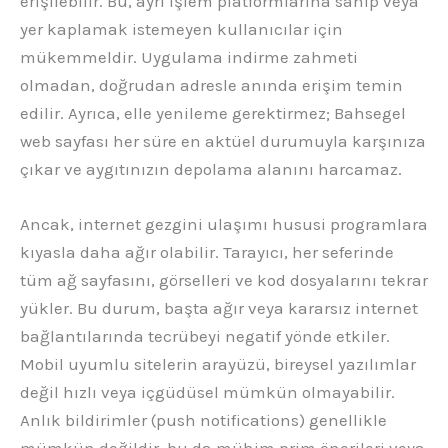
erişilebilir. Bu, ayrı işlem platformlarına sahip veya
yer kaplamak istemeyen kullanıcılar için
mükemmeldir. Uygulama indirme zahmeti
olmadan, doğrudan adresle anında erişim temin
edilir. Ayrıca, elle yenileme gerektirmez; Bahsegel
web sayfası her süre en aktüel durumuyla karşınıza
çıkar ve aygıtınızın depolama alanını harcamaz.
Ancak, internet gezgini ulaşımı hususi programlara
kıyasla daha ağır olabilir. Tarayıcı, her seferinde
tüm ağ sayfasını, görselleri ve kod dosyalarını tekrar
yükler. Bu durum, başta ağır veya kararsız internet
bağlantılarında tecrübeyi negatif yönde etkiler.
Mobil uyumlu sitelerin arayüzü, bireysel yazılımlar
değil hızlı veya içgüdüsel mümkün olmayabilir.
Anlık bildirimler (push notifications) genellikle