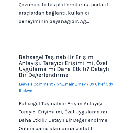
Çevrimiçi bahis platformlarına portatif
araçlardan bağlantı, kullanıcı
deneyiminin dayanağıdır. Ağ…
Bahsegel Taşınabilir Erişim
Anlayışı: Tarayıcı Erişimi mi, Özel
Uygulama mı Daha Etkili? Detaylı
Bir Değerlendirme
Leave a Comment
/
bh_main_may
/ By
Chief Ody
Ibekwe
Bahsegel Taşınabilir Erişim Anlayışı:
Tarayıcı Erişimi mi, Özel Uygulama mı
Daha Etkili? Detaylı Bir Değerlendirme
Online bahis alanlarına portatif