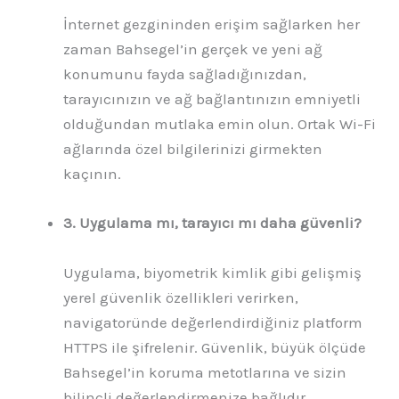
İnternet gezgininden erişim sağlarken her
zaman Bahsegel’in gerçek ve yeni ağ
konumunu fayda sağladığınızdan,
tarayıcınızın ve ağ bağlantınızın emniyetli
olduğundan mutlaka emin olun. Ortak Wi-Fi
ağlarında özel bilgilerinizi girmekten
kaçının.
3. Uygulama mı, tarayıcı mı daha güvenli?
Uygulama, biyometrik kimlik gibi gelişmiş
yerel güvenlik özellikleri verirken,
navigatoründe değerlendirdiğiniz platform
HTTPS ile şifrelenir. Güvenlik, büyük ölçüde
Bahsegel’in koruma metotlarına ve sizin
bilinçli değerlendirmenize bağlıdır.