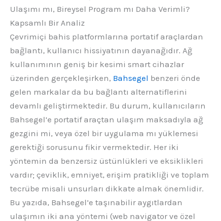
Ulaşımı mı, Bireysel Program mı Daha Verimli?
Kapsamlı Bir Analiz
Çevrimiçi bahis platformlarına portatif araçlardan
bağlantı, kullanıcı hissiyatının dayanağıdır. Ağ
kullanımının geniş bir kesimi smart cihazlar
üzerinden gerçekleşirken,
Bahsegel
benzeri önde
gelen markalar da bu bağlantı alternatiflerini
devamlı geliştirmektedir. Bu durum, kullanıcıların
Bahsegel’e portatif araçtan ulaşım maksadıyla ağ
gezgini mi, veya özel bir uygulama mı yüklemesi
gerektiği sorusunu fikir vermektedir. Her iki
yöntemin da benzersiz üstünlükleri ve eksiklikleri
vardır; çeviklik, emniyet, erişim pratikliği ve toplam
tecrübe misali unsurları dikkate almak önemlidir.
Bu yazıda, Bahsegel’e taşınabilir aygıtlardan
ulaşımın iki ana yöntemi (web navigator ve özel