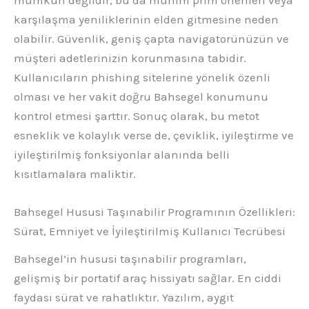
mümkün değildir, bu da mühim prim önerileri veya
karşılaşma yeniliklerinin elden gitmesine neden
olabilir. Güvenlik, geniş çapta navigatorünüzün ve
müşteri adetlerinizin korunmasına tabidir.
Kullanıcıların phishing sitelerine yönelik özenli
olması ve her vakit doğru Bahsegel konumunu
kontrol etmesi şarttır. Sonuç olarak, bu metot
esneklik ve kolaylık verse de, çeviklik, iyileştirme ve
iyileştirilmiş fonksiyonlar alanında belli
kısıtlamalara maliktir.
Bahsegel Hususi Taşınabilir Programının Özellikleri:
Sürat, Emniyet ve İyileştirilmiş Kullanıcı Tecrübesi
Bahsegel’in hususi taşınabilir programları,
gelişmiş bir portatif araç hissiyatı sağlar. En ciddi
faydası sürat ve rahatlıktır. Yazılım, aygıt