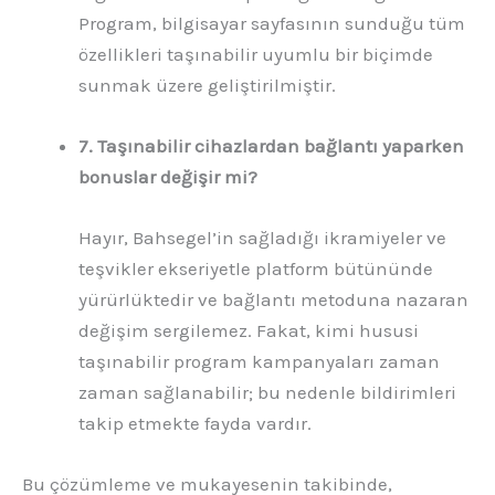
Program, bilgisayar sayfasının sunduğu tüm
özellikleri taşınabilir uyumlu bir biçimde
sunmak üzere geliştirilmiştir.
7. Taşınabilir cihazlardan bağlantı yaparken
bonuslar değişir mi?
Hayır, Bahsegel’in sağladığı ikramiyeler ve
teşvikler ekseriyetle platform bütününde
yürürlüktedir ve bağlantı metoduna nazaran
değişim sergilemez. Fakat, kimi hususi
taşınabilir program kampanyaları zaman
zaman sağlanabilir; bu nedenle bildirimleri
takip etmekte fayda vardır.
Bu çözümleme ve mukayesenin takibinde,