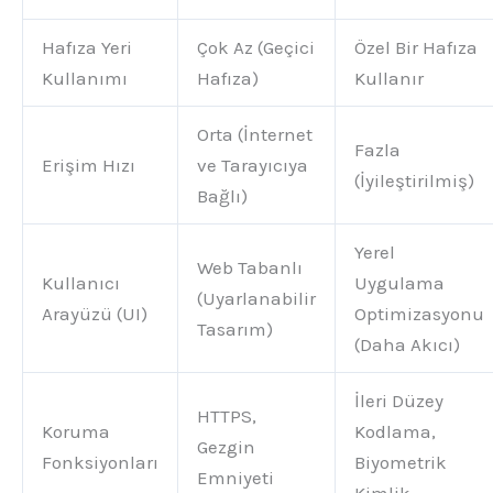
Hafıza Yeri
Çok Az (Geçici
Özel Bir Hafıza
Kullanımı
Hafıza)
Kullanır
Orta (İnternet
Fazla
Erişim Hızı
ve Tarayıcıya
(İyileştirilmiş)
Bağlı)
Yerel
Web Tabanlı
Kullanıcı
Uygulama
(Uyarlanabilir
Arayüzü (UI)
Optimizasyonu
Tasarım)
(Daha Akıcı)
İleri Düzey
HTTPS,
Koruma
Kodlama,
Gezgin
Fonksiyonları
Biyometrik
Emniyeti