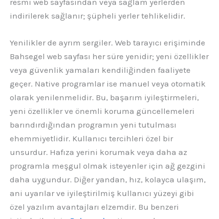
resmi web sayfasından veya sağlam yerlerden
indirilerek sağlanır; şüpheli yerler tehlikelidir.
Yenilikler de ayrım sergiler. Web tarayıcı erişiminde
Bahsegel web sayfası her süre yenidir; yeni özellikler
veya güvenlik yamaları kendiliğinden faaliyete
geçer. Native programlar ise manuel veya otomatik
olarak yenilenmelidir. Bu, başarım iyileştirmeleri,
yeni özellikler ve önemli koruma güncellemeleri
barındırdığından programın yeni tutulması
ehemmiyetlidir. Kullanıcı tercihleri özel bir
unsurdur. Hafıza yerini korumak veya daha az
programla meşgul olmak isteyenler için ağ gezgini
daha uygundur. Diğer yandan, hız, kolayca ulaşım,
ani uyarılar ve iyileştirilmiş kullanıcı yüzeyi gibi
özel yazılım avantajları elzemdir. Bu benzeri