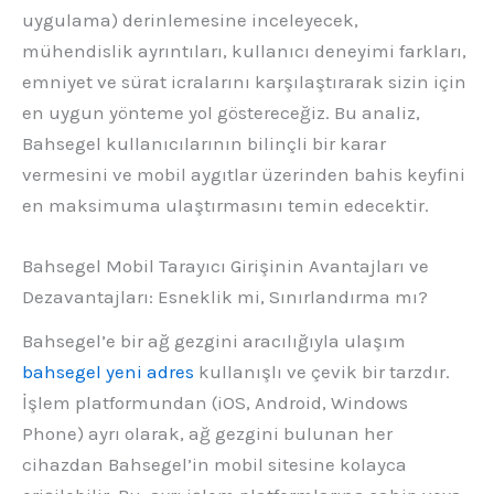
uygulama) derinlemesine inceleyecek,
mühendislik ayrıntıları, kullanıcı deneyimi farkları,
emniyet ve sürat icralarını karşılaştırarak sizin için
en uygun yönteme yol göstereceğiz. Bu analiz,
Bahsegel kullanıcılarının bilinçli bir karar
vermesini ve mobil aygıtlar üzerinden bahis keyfini
en maksimuma ulaştırmasını temin edecektir.
Bahsegel Mobil Tarayıcı Girişinin Avantajları ve
Dezavantajları: Esneklik mi, Sınırlandırma mı?
Bahsegel’e bir ağ gezgini aracılığıyla ulaşım
bahsegel yeni adres
kullanışlı ve çevik bir tarzdır.
İşlem platformundan (iOS, Android, Windows
Phone) ayrı olarak, ağ gezgini bulunan her
cihazdan Bahsegel’in mobil sitesine kolayca