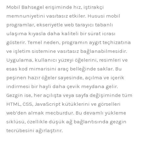
Mobil Bahsegel erişiminde hız, iştirakçi
memnuniyetini vasıtasız etkiler. Hususi mobil
programlar, ekseriyetle web tarayıcı tabanlı
ulaşıma kıyasla daha kaliteli bir sürat icrası
gösterir. Temel neden, programın aygıt teçhizatına
ve işletim sistemine vasıtasız bağlanabilmesidir.
Uygulama, kullanıcı yüzeyi öğelerini, resimleri ve
esas kod mimarisini araç belleğinde saklar. Bu
peşinen hazır öğeler sayesinde, açılma ve içerik
indirmesi bir hayli daha çevik meydana gelir.
Gezgin ise, her açılışta veya sayfa değişiminde tüm
HTML, CSS, JavaScript kütüklerini ve görselleri
web’den almak mecburdur. Bu devamlı yükleme
siklüsü, özellikle düşük ağ bağlantısında gezgin
tecrübesini ağırlaştırır.