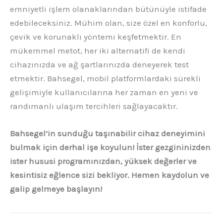
emniyetli işlem olanaklarından bütünüyle istifade
edebileceksiniz. Mühim olan, size özel en konforlu,
çevik ve korunaklı yöntemi keşfetmektir. En
mükemmel metot, her iki alternatifi de kendi
cihazınızda ve ağ şartlarınızda deneyerek test
etmektir. Bahsegel, mobil platformlardaki sürekli
gelişimiyle kullanıcılarına her zaman en yeni ve
randımanlı ulaşım tercihleri sağlayacaktır.
Bahsegel’in sunduğu taşınabilir cihaz deneyimini
bulmak için derhal işe koyulun! İster gezgininizden
ister hususi programınızdan, yüksek değerler ve
kesintisiz eğlence sizi bekliyor. Hemen kaydolun ve
galip gelmeye başlayın!